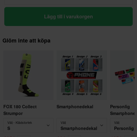
Lägg till i varukorgen
Glöm inte att köpa
FOX 180 Collect
Smartphonedekal
Personlig
Strumpor
Smartphoned
Välj - Klädstorlek
Välj
Välj
S
Smartphonedekal