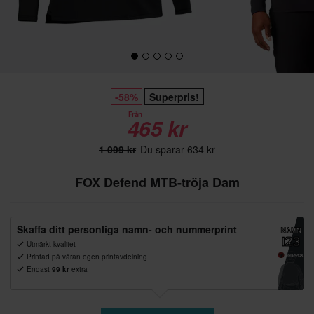
-58%
Superpris!
Från
465 kr
1 099 kr
Du sparar 634 kr
FOX Defend MTB-tröja Dam
Skaffa ditt personliga namn- och nummerprint
Utmärkt kvalitet
Printad på våran egen printavdelning
Endast
99 kr
extra