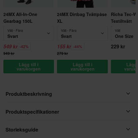
24MX All-In-One
24MX Dirtbag Tvättpåse
Richa Tec-W
Gearbag 150L
XL
Textiltvätt
Välj - Färg
Välj - Färg
Välj
Svart
Svart
One Size
549 kr
155 kr
229 kr
-42%
-44%
949 kr
279 kr
Lägg till i
Lägg till i
Lägg t
varukorgen
varukorgen
varuk
Produktbeskrivning
Långärmad, lätt isolerad MTB-tröja.
Produktspecifikationer
Värmetröjan Defend för kvinnor är perfekt för kyliga starter ute
på stigen när en vanlig tröja helt enkelt inte räcker till. Den
Storleksguide
Varumärke
långärmade värmetröjan Defend är lätt isolerad och tillverkad i