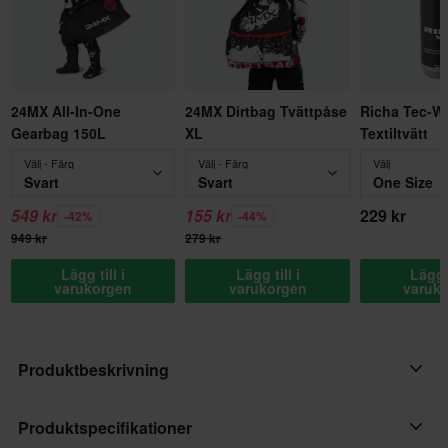
24MX All-In-One
24MX Dirtbag Tvättpåse
Richa Tec-W
Gearbag 150L
XL
Textiltvätt
Välj - Färg
Välj - Färg
Välj
Svart
Svart
One Size
549 kr
155 kr
229 kr
-42%
-44%
949 kr
279 kr
Lägg till i
Lägg till i
Lägg t
varukorgen
varukorgen
varuk
Produktbeskrivning
Med hållbarhet du kan lita på i bergen och lätt isolering för kalla
Produktspecifikationer