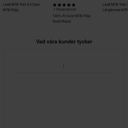
Leatt MTB Trail 3.0 Dam
Leatt MTB Trail 
1 Recensioner
MTB-Tröja
Långärmad MTB
100% R-Core MTB-Tröja
Svart-Racer
Vad våra kunder tycker