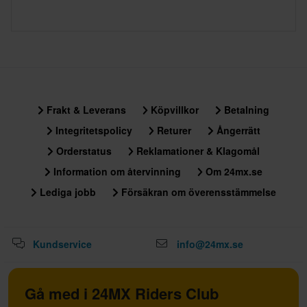
Frakt & Leverans
Köpvillkor
Betalning
Integritetspolicy
Returer
Ångerrätt
Orderstatus
Reklamationer & Klagomål
Information om återvinning
Om 24mx.se
Lediga jobb
Försäkran om överensstämmelse
Kundservice
info@24mx.se
Gå med i 24MX Riders Club