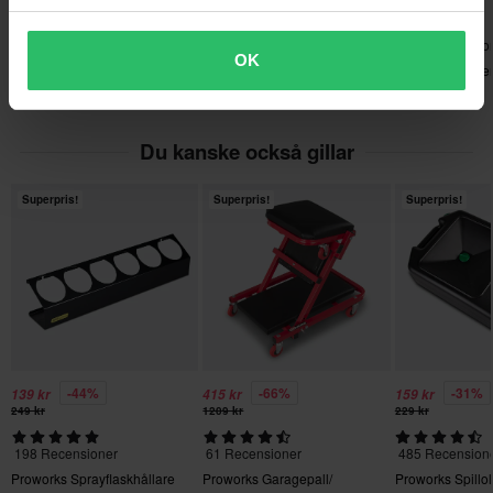
779 kr
1209 kr
719 kr
2413 Recensioner
61 Recensioner
2263 Recensio
OK
Proworks Heavy Duty
Proworks Garagepall/
24MX Race Pre
Mekanikstöd
Montörsvagn Röd
Miljömatta
Du kanske också gillar
Superpris!
Superpris!
Superpris!
-44%
-66%
-31%
139 kr
415 kr
159 kr
249 kr
1209 kr
229 kr
198 Recensioner
61 Recensioner
485 Recension
Proworks Sprayflaskhållare
Proworks Garagepall/
Proworks Spillo