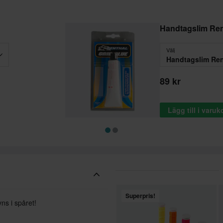
Handtagslim Ren
Välj
Handtagslim Ren
89 kr
Lägg till i varu
Superpris!
ns i spåret!