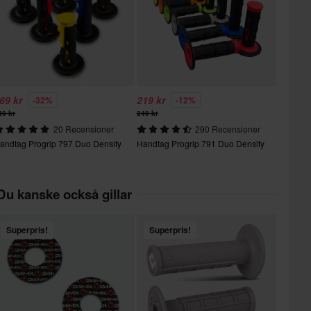
69 kr
219 kr
-32%
-12%
49 kr
249 kr
20 Recensioner
290 Recensioner
andtag Progrip 797 Duo Density
Handtag Progrip 791 Duo Density
Du kanske också gillar
Superpris!
Superpris!