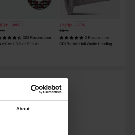
5 kr
119 kr
-69%
-20%
9 kr
149 kr
382 Recensioner
3 Recensioner
4MX Anti-Blåsor Donuts
ODI Ruffian Half Waffle Handtag
About