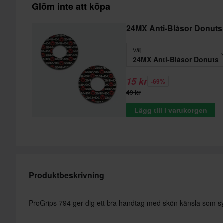
Glöm inte att köpa
24MX Anti-Blåsor Donuts
Välj
24MX Anti-Blåsor Donuts
15 kr
-69%
49 kr
Lägg till i varukorgen
Produktbeskrivning
ProGrips 794 ger dig ett bra handtag med skön känsla som sy