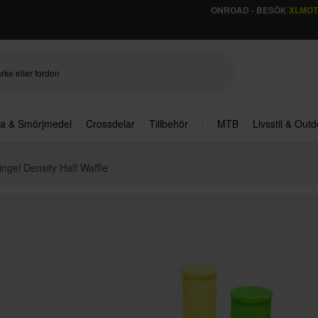
ONROAD - BESÖK
XLMO
ja & Smörjmedel
Crossdelar
Tillbehör
MTB
Livsstil & Out
ngel Density Half Waffle