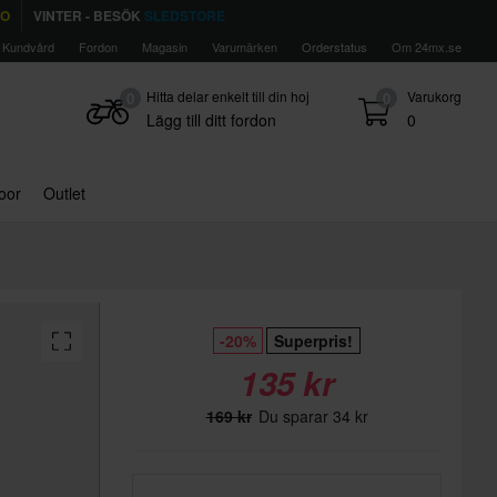
TO
VINTER - BESÖK
SLEDSTORE
Kundvård
Fordon
Magasin
Varumärken
Orderstatus
Om 24mx.se
Hitta delar enkelt till din hoj
Varukorg
0
0
Lägg till ditt fordon
0
door
Outlet
-20%
Superpris!
135 kr
169 kr
Du sparar 34 kr