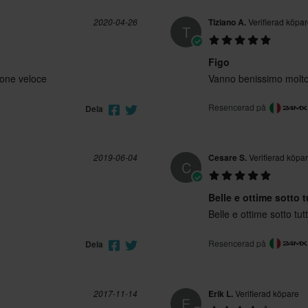
2020-04-26
Tiziano A.
Verifierad köpa
T
Figo
ione veloce
Vanno benissimo molto
Resencerad på
Dela
2019-06-04
Cesare S.
Verifierad köpa
C
Belle e ottime sotto t
Belle e ottime sotto tutti
Resencerad på
Dela
2017-11-14
Erik L.
Verifierad köpare
E