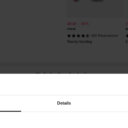
h skyddsutrustning..
en är baserad på beställningens
45 kr
1
-62%
. *Fri frakt gäller ej för stora
119 kr
4
ion.
492 Recensioner
Twenty Handtag
2
vgifter tillkommer. *Rätten att
r tillverkade på beställning. Se
Vad våra kunder tycker
Details