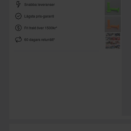
Snabba leveranser
Lägsta pris-garanti
Fri frakt över 1500kr*
60 dagars returrätt*