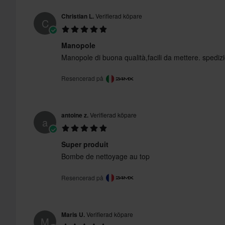
Christian L.
Verifierad köpare
C
Manopole
Manopole di buona qualità,facili da mettere. spediz
Resencerad på
antoine z.
Verifierad köpare
a
Super produit
Bombe de nettoyage au top
Resencerad på
Maris U.
Verifierad köpare
M