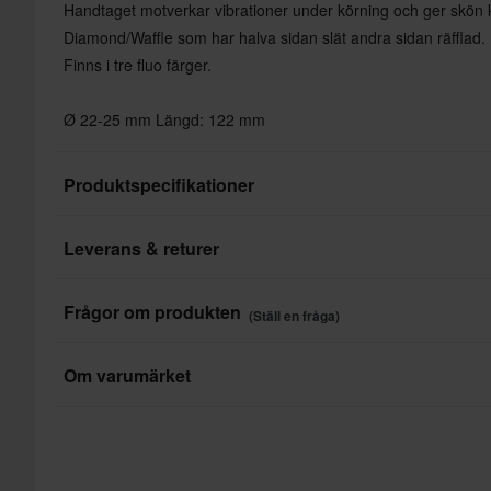
Handtaget motverkar vibrationer under körning och ger skön k
Diamond/Waffle som har halva sidan slät andra sidan räfflad.
Finns i tre fluo färger.
Ø 22-25 mm Längd: 122 mm
Produktspecifikationer
Leverans & returer
Färg
Placering
Snabba leveranser
Frågor om produkten
(Ställ en fråga)
Varje dag levererar vi beställningar i hela Europa. Vi gör alltid
Varumärke
produkter så snabbt som möjligt!
Ställ en fråga
Om varumärket
Paketmått
Lägsta pris-garanti
I årtionden har motorcykelentusiaster fått bättre grepp tack 
Vi strävar efter att hålla de bästa priserna, men om du ändå sku
handtag. Utöver det erbjuder Progrip ett brett sortiment av and
konkurrent så matchar vi det priset. Vår prisgaranti gäller ino