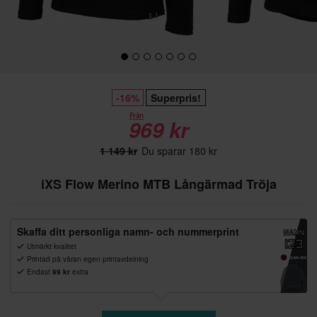
-16%
Superpris!
Från
969 kr
1 149 kr
Du sparar 180 kr
iXS Flow Merino MTB Långärmad Tröja
Skaffa ditt personliga namn- och nummerprint
Utmärkt kvalitet
Printad på våran egen printavdelning
Endast
99 kr
extra