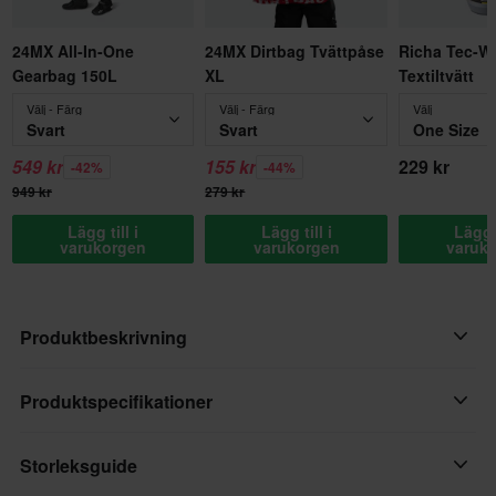
24MX All-In-One
24MX Dirtbag Tvättpåse
Richa Tec-W
Gearbag 150L
XL
Textiltvätt
Välj - Färg
Välj - Färg
Välj
Svart
Svart
One Size
549 kr
155 kr
229 kr
-42%
-44%
949 kr
279 kr
Lägg till i
Lägg till i
Lägg t
varukorgen
varukorgen
varuk
Produktbeskrivning
En mångsidig merinojersey med ärmar
Produktspecifikationer
Grunden för alla körningar, Flow Merino Long Sleeve Jersey
Storleksguide
Produktanvändare
klarar allt. Håller dig sval när det är varmt, check. Håller dig varm