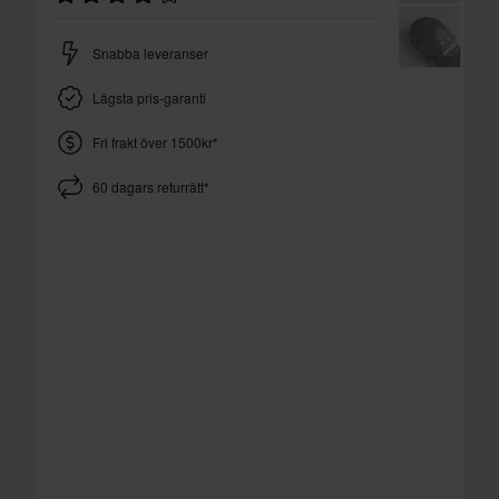
Snabba leveranser
Lägsta pris-garanti
Fri frakt över 1500kr*
60 dagars returrätt*