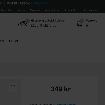
TO
VINTER - BESÖK
SLEDSTORE
Kundvård
Fordon
Magasin
Varumärken
Orderstatus
Om 24mx.se
Hitta delar enkelt till din hoj
Varukorg
0
0
Lägg till ditt fordon
0
door
Outlet
349 kr
Osäker på din storlek?
Storleksguide