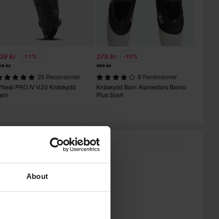
39 kr
379 kr
-11%
-16%
19 kr
450 kr
25 Recensioner
8 Recensioner
'Neal PRO IV V.23 Knäskydd
Knäskydd Barn Alpinestars Bionic
arn
Plus Svart
About