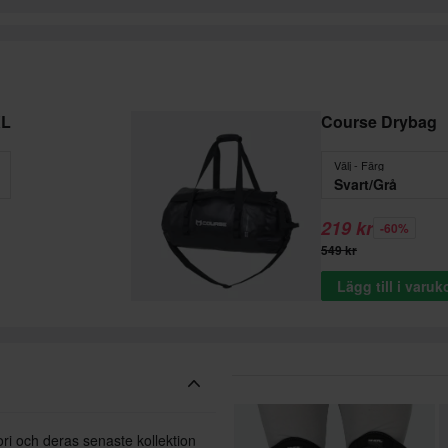
XL
Course Drybag
Välj - Färg
Svart/Grå
219 kr
-60%
549 kr
Lägg till i varu
ori och deras senaste kollektion