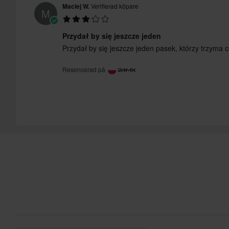
Maciej W.
Verifierad köpare
M
Przydał by się jeszcze jeden
Przydał by się jeszcze jeden pasek, którzy trzyma 
Resencerad på