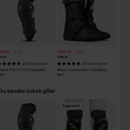
39 kr
1029 kr
-11%
-24%
19 kr
1349 kr
25 Recensioner
45 Recensioner
'Neal PRO IV V.23 Knäskydd
Raven Commander Crosstövlar
arn
Barn
Du kanske också gillar
Superpris!