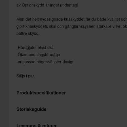
av Optionskydd är inget undantag!
Men det helt nydesignade knäskyddet får du både kvalitet oc
gjort knäskyddets skal och gångjärnssystem starkare vilket ök
bättre skydd.
-Hårdgjutet plast skal
-Ökad andningsförmåga
-anpassad höger/vänster design
Säljs i par.
Produktspecifikationer
Storleksguide
Varumärke
Färg
Leverans & returer