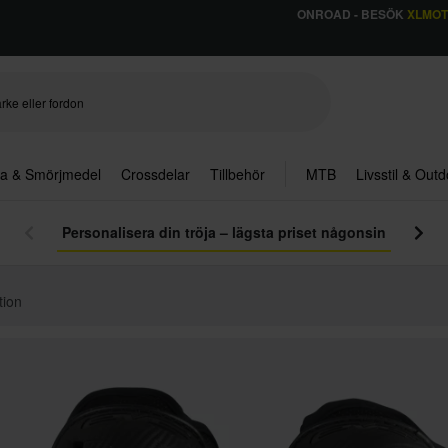
ONROAD - BESÖK
XLMO
ja & Smörjmedel
Crossdelar
Tillbehör
MTB
Livsstil & Out
Personalisera din tröja – lägsta priset någonsin
tion