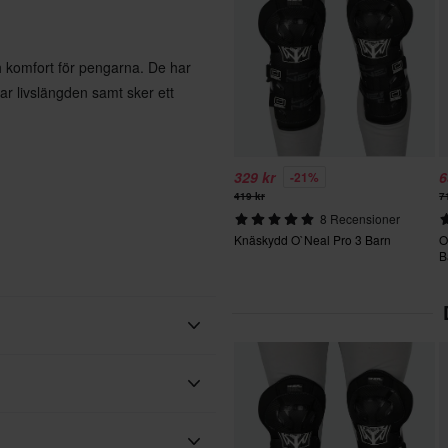
h komfort för pengarna. De har
ar livslängden samt sker ett
329 kr
6
-21%
419 kr
7
8 Recensioner
Knäskydd O`Neal Pro 3 Barn
O
B
EVS
Svart