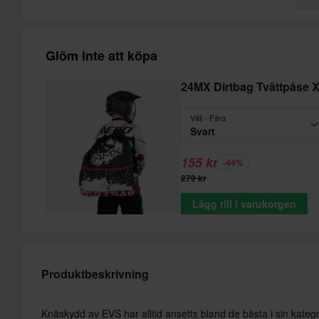
Glöm inte att köpa
24MX Dirtbag Tvättpåse 
Välj - Färg
Svart
155 kr
-44%
279 kr
Lägg till i varukorgen
Produktbeskrivning
Knäskydd av EVS har alltid ansetts bland de bästa i sin kateg