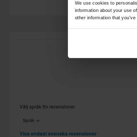
We use cookies to personalis
vår
Kundvård-sida
för mer information och villkor.
information about your use of
other information that you’ve
Välj språk för recensioner
Språk
Visa endast svenska recensioner