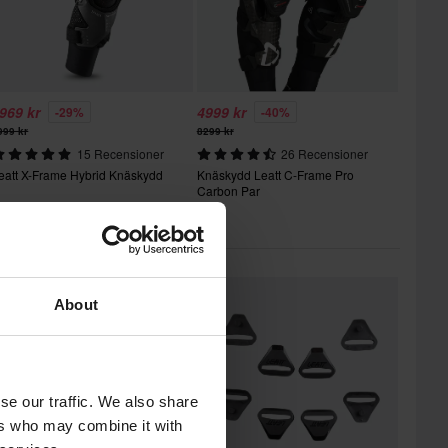
969 kr
4999 kr
-29%
-40%
999 kr
8299 kr
15 Recensioner
26 Recensioner
eatt X-Frame Hybrid Knäskydd
Knäskydd Leatt C-Frame Pro
Carbon Par
Du kanske också gillar
About
se our traffic. We also share
ers who may combine it with