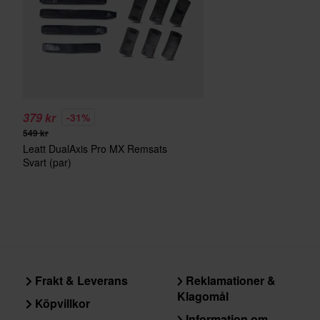
379 kr
-31%
549 kr
Leatt DualAxis Pro MX Remsats
Svart (par)
Frakt & Leverans
Reklamationer &
Klagomål
Köpvillkor
Information om