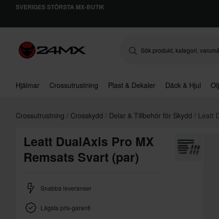
SVERIGES STÖRSTA MX-BUTIK
Hjälmar
Crossutrustning
Plast & Dekaler
Däck & Hjul
Ol
Crossutrustning
Crosskydd
Delar & Tillbehör för Skydd
Leatt 
Leatt DualAxis Pro MX
Remsats Svart (par)
Snabba leveranser
Lägsta pris-garanti