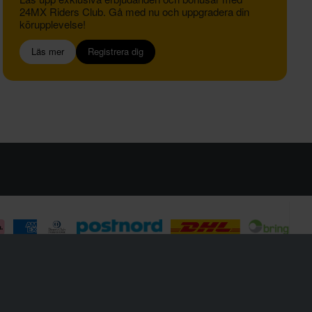
24MX Riders Club. Gå med nu och uppgradera din
körupplevelse!
Läs mer
Registrera dig