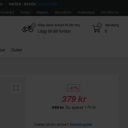
TO
VINTER - BESÖK
SLEDSTORE
Kundvård
Fordon
Magasin
Varumärken
Orderstatus
Om 24mx.se
Hitta delar enkelt till din hoj
Varukorg
0
0
Lägg till ditt fordon
0
door
Outlet
-31%
379 kr
549 kr
Du sparar 170 kr
Osäker på din storlek?
Storleksguide