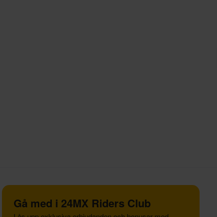
Gå med i 24MX Riders Club
Lås upp exklusiva erbjudanden och bonusar med