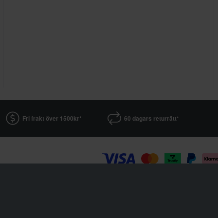
Fri frakt över 1500kr*
60 dagars returrätt*
24MX är en del av företaget Pierce AB
Fleminggatan 20A, 112 26 Stockholm, Sverige
Företagsregister: Bolagsverket