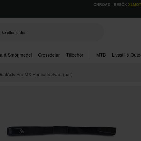
ONROAD - BESÖK
XLMO
ja & Smörjmedel
Crossdelar
Tillbehör
MTB
Livsstil & Out
DualAxis Pro MX Remsats Svart (par)