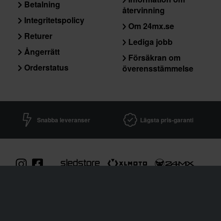
Betalning
återvinning
Integritetspolicy
Om 24mx.se
Returer
Lediga jobb
Ångerrätt
Försäkran om
Orderstatus
överensstämmelse
Snabba leveranser
Lägsta pris-garanti