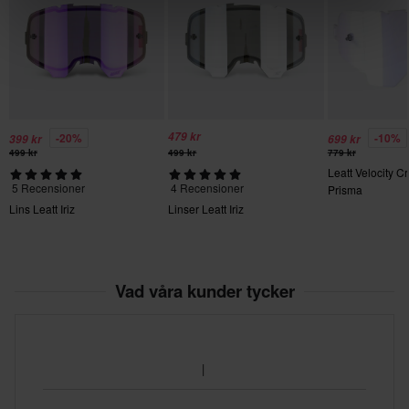
479 kr
-20%
-10%
399 kr
699 kr
499 kr
499 kr
779 kr
Leatt Velocity C
5 Recensioner
4 Recensioner
Prisma
Lins Leatt Iriz
Linser Leatt Iriz
Vad våra kunder tycker