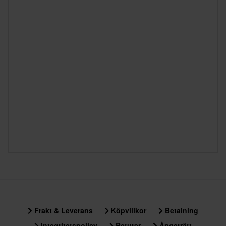
Frakt & Leverans
Köpvillkor
Betalning
Integritetspolicy
Returer
Ångerrätt