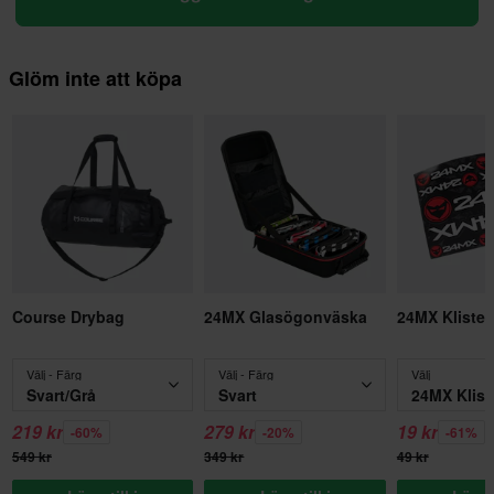
Glöm inte att köpa
Course Drybag
24MX Glasögonväska
24MX Kliste
Välj - Färg
Välj - Färg
Välj
Svart/Grå
Svart
219 kr
279 kr
19 kr
-60%
-20%
-61%
549 kr
349 kr
49 kr