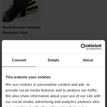
Nitrilhandskar Premium
Proworks 100st
Välj - Handskstorlek
259 kr
-26%
349 kr
Consent
Details
About
Lägg till i
varukorgen
This website uses cookies
We use cookies to personalise content and ads, to
Produktbeskrivning
provide social media features and to analyse our traffic.
We also share information about your use of our site with
our social media, advertising and analytics partners who
Recensioner
10-pack luftfilter från Twin Air till superpris!
(1)