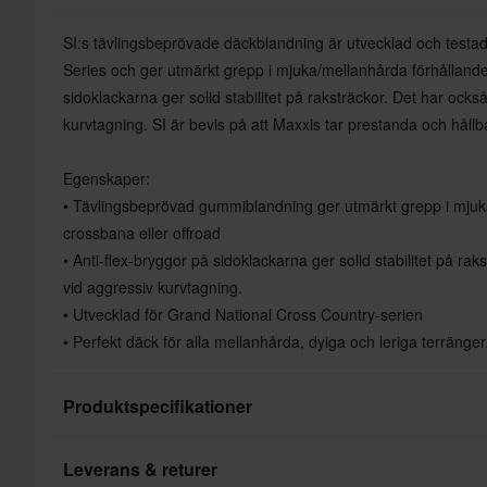
SI:s tävlingsbeprövade däckblandning är utvecklad och testa
Series och ger utmärkt grepp i mjuka/mellanhårda förhållande
sidoklackarna ger solid stabilitet på raksträckor. Det har ocks
kurvtagning. SI är bevis på att Maxxis tar prestanda och hållbar
Egenskaper:
• Tävlingsbeprövad gummiblandning ger utmärkt grepp i mjuk
crossbana eller offroad
• Anti-flex-bryggor på sidoklackarna ger solid stabilitet på rak
vid aggressiv kurvtagning.
• Utvecklad för Grand National Cross Country-serien
• Perfekt däck för alla mellanhårda, dyiga och leriga terränger
Produktspecifikationer
Leverans & returer
Terräng