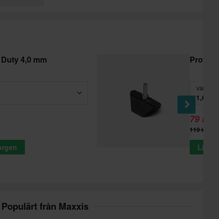
 Duty 4,0 mm
Prowor
Välj
1,60
79 kr
-
119 kr
korgen
Lägg t
Populärt från Maxxis