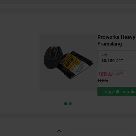
Proworks Heavy
Framslang
Välj
80/100-21"
169 kr
-47%
319 kr
Lägg till i varu