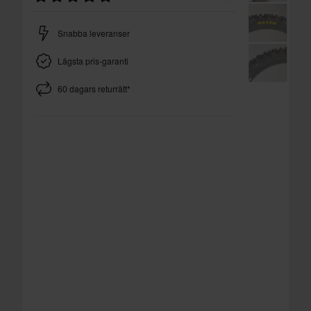
Snabba leveranser
Lägsta pris-garanti
60 dagars returrätt*