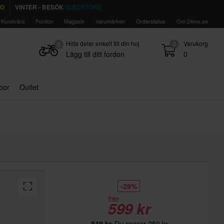
TO
VINTER - BESÖK
SLEDSTORE
Kundvård
Fordon
Magasin
Varumärken
Orderstatus
Om 24mx.se
Hitta delar enkelt till din hoj
Varukorg
0
0
Lägg till ditt fordon
0
door
Outlet
-29%
Från
599 kr
849 kr
Du sparar 250 kr