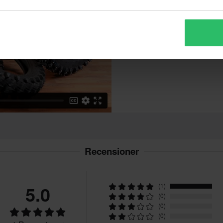
Vilken typ av däck? Vi kollar!
Recensioner
5.0
(1)
(0)
(0)
(0)