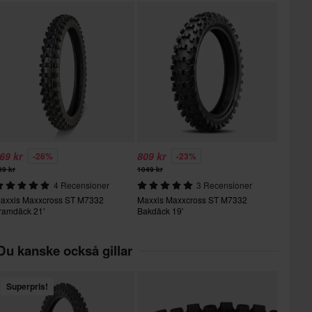
69 kr
809 kr
-26%
-23%
99 kr
1049 kr
4 Recensioner
3 Recensioner
axxis Maxxcross ST M7332
Maxxis Maxxcross ST M7332
ramdäck 21'
Bakdäck 19'
Du kanske också gillar
Superpris!