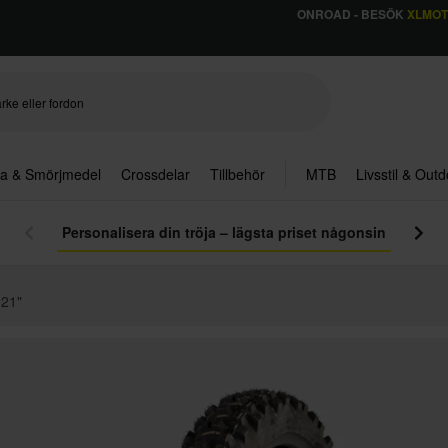
ONROAD - BESÖK
XLMO
ja & Smörjmedel
Crossdelar
Tillbehör
MTB
Livsstil & Out
Transportutrustning
 21"