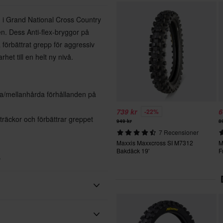
d i Grand National Cross Country
n. Dess Anti-flex-bryggor på
å förbättrat grepp för aggressiv
het till en helt ny nivå.
a/mellanhårda förhållanden på
739 kr
6
-22%
sträckor och förbättrar greppet
949 kr
8
7 Recensioner
Maxxis Maxxcross SI M7312
M
Bakdäck 19'
F
.
Mjuk, Medel