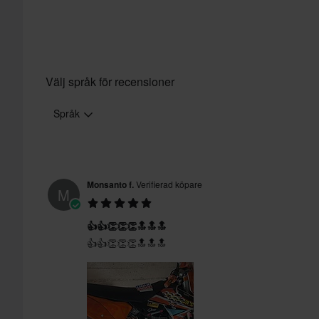
Välj språk för recensioner
Språk
Monsanto f.
Verifierad köpare
M
👍👍👏👏👏🔝🔝🔝
👍👍👏👏👏🔝🔝🔝