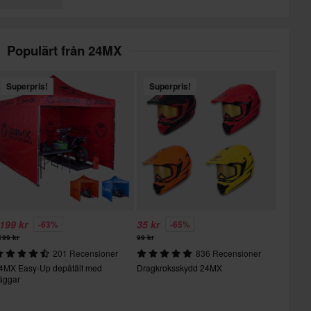
Populärt från 24MX
Superpris!
Superpris!
199 kr
35 kr
-63%
-65%
199 kr
99 kr
201 Recensioner
836 Recensioner
4MX Easy-Up depåtält med
Dragkroksskydd 24MX
äggar