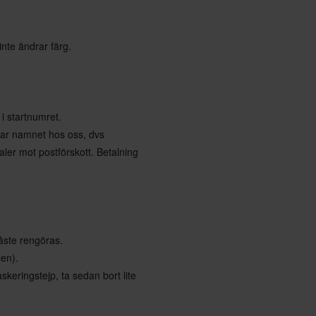
inte ändrar färg.
 i startnumret.
rar namnet hos oss, dvs
ler mot postförskott. Betalning
åste rengöras.
len).
eringstejp, ta sedan bort lite