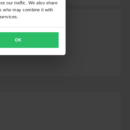
se our traffic. We also share
ers who may combine it with
 services.
OK