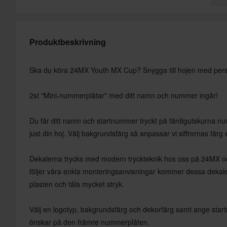
Produktbeskrivning
Ska du köra 24MX Youth MX Cup? Snygga till hojen med per
2st "Mini-nummerplåtar" med ditt namn och nummer ingår!
Du får ditt namn och startnummer tryckt på färdigutskurna 
just din hoj. Välj bakgrundsfärg så anpassar vi siffrornas färg
Dekalerna trycks med modern tryckteknik hos oss på 24MX oc
följer våra enkla monteringsanvisningar kommer dessa dekaler 
plasten och tåla mycket stryk.
Välj en logotyp, bakgrundsfärg och dekorfärg samt ange st
önskar på den främre nummerplåten.