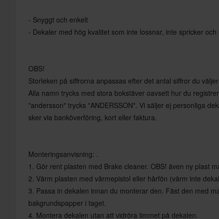
- Snyggt och enkelt
- Dekaler med hög kvalitet som inte lossnar, inte spricker och 
OBS!
Storleken på siffrorna anpassas efter det antal siffror du väljer
Alla namn trycks med stora bokstäver oavsett hur du registre
"andersson" trycks "ANDERSSON". Vi säljer ej personliga deka
sker via banköverföring, kort eller faktura.
Monteringsanvisning: .
1. Gör rent plasten med Brake cleaner. OBS! även ny plast m
2. Värm plasten med värmepistol eller hårfön (värm inte deka
3. Passa in dekalen innan du monterar den. Fäst den med mask
bakgrundspapper i taget.
4. Montera dekalen utan att vidröra limmet på dekalen.