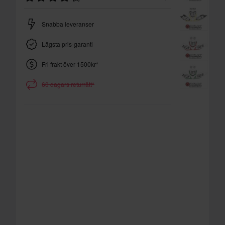
Snabba leveranser
Lägsta pris-garanti
Fri frakt över 1500kr*
60 dagars returrätt*