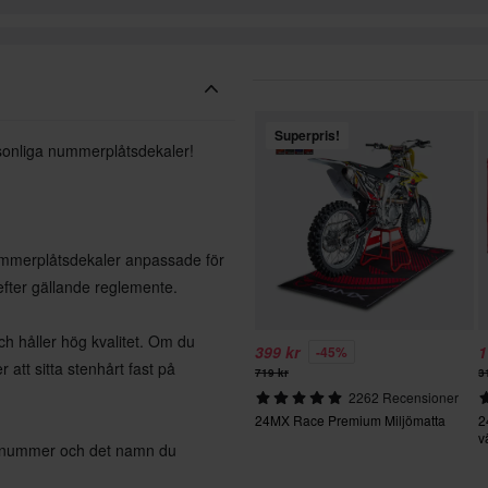
Superpris!
sonliga nummerplåtsdekaler!
nummerplåtsdekaler anpassade för
 efter gällande reglemente.
h håller hög kvalitet. Om du
399 kr
1
-45%
att sitta stenhårt fast på
719 kr
3
2262 Recensioner
24MX Race Premium Miljömatta
2
v
artnummer och det namn du