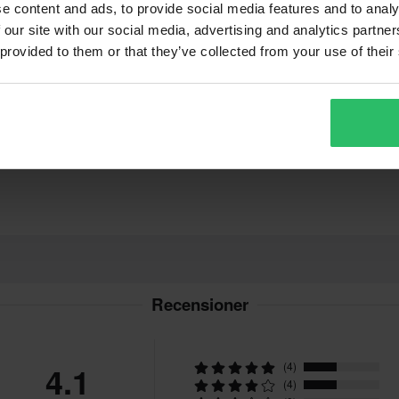
e content and ads, to provide social media features and to analy
durodelar och tillbehör. 24MX är
 our site with our social media, advertising and analytics partn
 vårt bästa för att du ska få dina
Vad våra kunder tycker
äder, depåtält och gearbags för
 provided to them or that they’ve collected from your use of their
lle hitta ett bättre pris hos en
m 14 dagar efter ditt köp.
en är baserad på beställningens
. *Fri frakt gäller ej för stora
ion.
Recensioner
vgifter tillkommer. *Rätten att
r tillverkade på beställning. Se
4.1
(4)
(4)