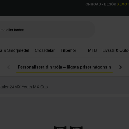
ONROAD - BESÖK
XLMO
ja & Smörjmedel
Crossdelar
Tillbehör
MTB
Livsstil & Out
Personalisera din tröja – lägsta priset någonsin
kaler 24MX Youth MX Cup