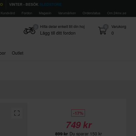
TO
VINTER - BESÖK
SLEDSTORE
Kundvård
Fordon
Magasin
Varumärken
Orderstatus
Om 24mx.se
Hitta delar enkelt till din hoj
Varukorg
0
0
Lägg till ditt fordon
0
door
Outlet
-17%
749 kr
899 kr
Du sparar 150 kr