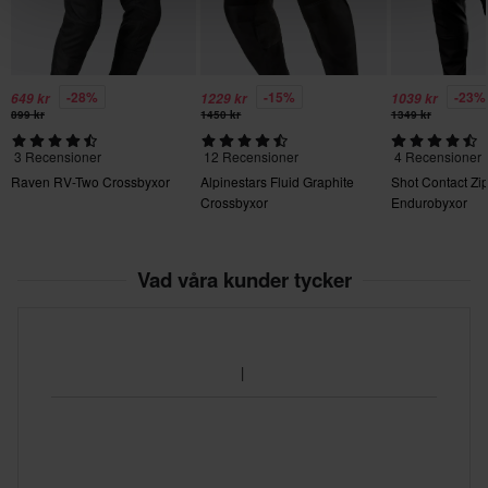
301 x 427 x 90 mm
-28%
-15%
-23%
649 kr
1229 kr
1039 kr
899 kr
1450 kr
1349 kr
3 Recensioner
12 Recensioner
4 Recensioner
Raven RV-Two Crossbyxor
Alpinestars Fluid Graphite
Shot Contact Zi
Crossbyxor
Endurobyxor
Vad våra kunder tycker