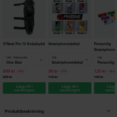
O'Neal Pro IV Knäskydd
Smartphonedekal
Personlig
Smartphoned
Välj - Klädstorlek
Välj
Välj
One Size
Smartphonedekal
699 kr
99 kr
125 kr
-16%
-17%
-16%
829 kr
119 kr
149 kr
Lägg till i
Lägg till i
Lägg t
varukorgen
varukorgen
varuk
Produktbeskrivning