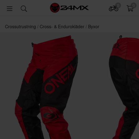
0
0
Crossutrustning
Cross- & Endurokläder
Byxor