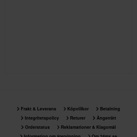
Frakt & Leverans
Köpvillkor
Betalning
Integritetspolicy
Returer
Ångerrätt
Orderstatus
Reklamationer & Klagomål
Information om återvinning
Om 24mx.se