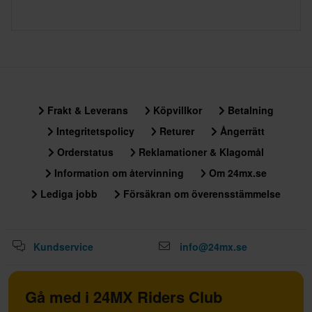
Frakt & Leverans
Köpvillkor
Betalning
Integritetspolicy
Returer
Ångerrätt
Orderstatus
Reklamationer & Klagomål
Information om återvinning
Om 24mx.se
Lediga jobb
Försäkran om överensstämmelse
Kundservice
info@24mx.se
Gå med i 24MX Riders Club