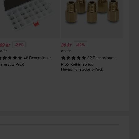
69 kr
39 kr
-21%
-82%
69 kr
219 kr
46 Recensioner
32 Recensioner
himssats ProX
ProX Keihin Series
Huvudmunstycke 5-Pack