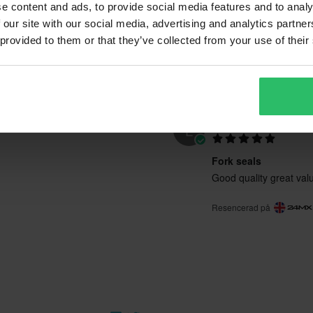
e content and ads, to provide social media features and to analy
 our site with our social media, advertising and analytics partn
 provided to them or that they’ve collected from your use of their
2019-03-31
Lee W.
Verifierad köpare
L
Fork seals
Good quality great va
Resencerad på