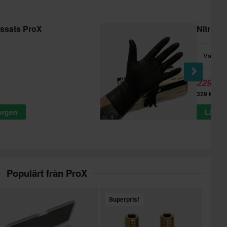
gssats ProX
Nitrilh
Välj - H
229 kr
329 kr
korgen
Lägg t
Populärt från ProX
Superpris!