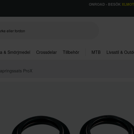
ONROAD - BESÖK
XLMO
ja & Smörjmedel
Crossdelar
Tillbehör
MTB
Livsstil & Out
apringssats ProX