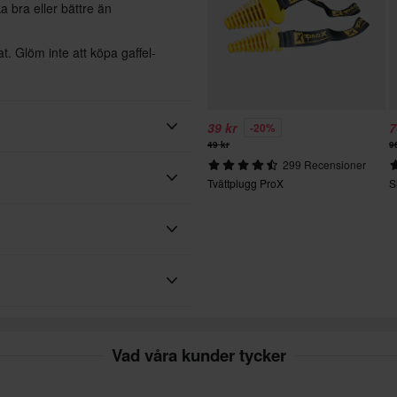
a bra eller bättre än
t. Glöm inte att köpa gaffel-
39 kr
7
-20%
49 kr
9
299 Recensioner
Tvättplugg ProX
S
ProX
ar. Beställningen kommer att
s. Du hittar den uppskattade
köpet.
otorcyklar, motocross,
 vårt bästa för att du ska få dina
Vad våra kunder tycker
kolvar, packningar, lager,
t från Prox för dig..