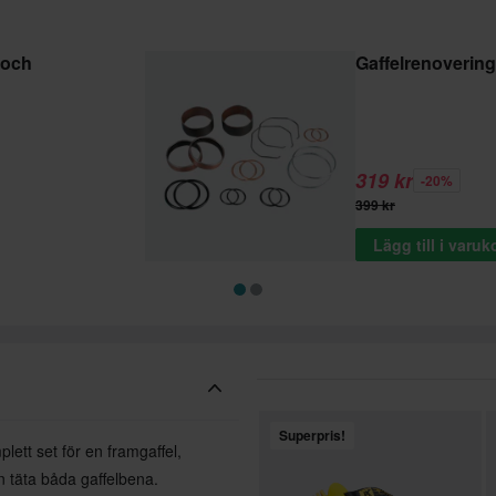
 och
Gaffelrenoverin
319 kr
-20%
399 kr
Lägg till i varu
Superpris!
ett set för en framgaffel,
n täta båda gaffelbena.