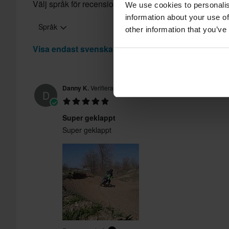
Välj språk för recensioner
We use cookies to personalis
information about your use of
Språk
other information that you’ve
Visa endast svenska recensioner
Danny K.
Verifierad köpare
D
Super geklappt
Super geklappt