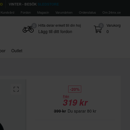
TO
VINTER - BESÖK
SLEDSTORE
Kundvård
Fordon
Magasin
Varumärken
Orderstatus
Om 24mx.se
Hitta delar enkelt till din hoj
Varukorg
0
0
Lägg till ditt fordon
0
door
Outlet
-20%
Från
319 kr
399 kr
Du sparar 80 kr