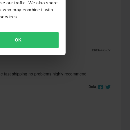
se our traffic. We also share
ers who may combine it with
 services.
OK
2026-06-07
lue fast shipping no problems highly recommend
Dela