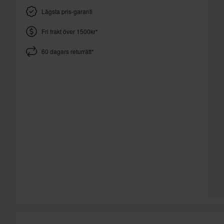
Lägsta pris-garanti
Fri frakt över 1500kr*
60 dagars returrätt*