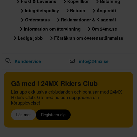
Frakt & Leverans
Köpvillkor
Betalning
Integritetspolicy
Returer
Ångerrätt
Orderstatus
Reklamationer & Klagomål
Information om återvinning
Om 24mx.se
Lediga jobb
Försäkran om överensstämmelse
Kundservice
info@24mx.se
Gå med i 24MX Riders Club
Lås upp exklusiva erbjudanden och bonusar med 24MX
Riders Club. Gå med nu och uppgradera din
körupplevelse!
Läs mer
Registrera dig