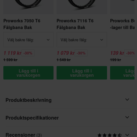
Proworks 7050 T6
Proworks 7116 T6
Proworks Bu
Fälgbana Bak
Fälgbana Bak
-lager till B
Välj bakre fälg:
Välj bakre fälg:
1 119 kr
1 079 kr
139 kr
-30%
-30%
-30%
1 599 kr
1 549 kr
199 kr
Lägg till i
Lägg till i
Lägg t
varukorgen
varukorgen
varuk
Produktbeskrivning
Bakhjulsdistanssats.
Produktspecifikationer
Passar endast Proworks baknav och fälg.
Recensioner
(3)
Varumärke