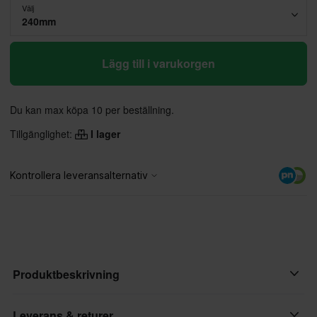
Välj
240mm
Lägg till i varukorgen
Du kan max köpa 10 per beställning.
Tillgänglighet:
I lager
Produktbeskrivning
Proworks däckjärnsats innehåller två storlekar av däckjärn för att
Leverans & returer