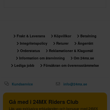
Frakt & Leverans
Köpvillkor
Betalning
Integritetspolicy
Returer
Ångerrätt
Orderstatus
Reklamationer & Klagomål
Information om återvinning
Om 24mx.se
Lediga jobb
Försäkran om överensstämmelse
Kundservice
info@24mx.se
Gå med i 24MX Riders Club
Lås upp exklusiva erbjudanden och bonusar med 24MX