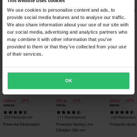
This website uses cookies
2 Recensioner
45 Recensioner
2 Recensioner
Returavgifter tillkommer. *Rätten att returnera gäller inte för
We use cookies to personalise content and ads, to
Proworks Bakhjul Ekersats
Proworks EX1 EWGP
Proworks EX4S
produkter som är personaliserade eller tillverkade på beställning.
Endurodäck Bak 18'
fram
provide social media features and to analyse our traffic.
Se vår
Kundvård-sida
för mer information och villkor.
We also share information about your use of our site with
Du kanske också gillar
our social media, advertising and analytics partners who
may combine it with other information that you’ve
provided to them or that they’ve collected from your use
Superpris!
of their services.
OK
-29%
-20%
-30%
1099 kr
597 kr
279 kr
1549 kr
747 kr
399 kr
225 Recensioner
111 Recensioner
102 Recension
Proworks Däckmaskin
Proworks Racing Line
Proworks Hjulba
Däckjärn 350 mm