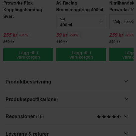
Proworks Flex
A9 Racing
Nitrilhandsk
Kopplingshandtag
Bromsrengöring 400ml
Proworks 10
Svart
Välj
Välj - Hands
400ml
255 kr
59 kr
259 kr
-31%
-50%
-26%
369 kr
119 kr
349 kr
Lägg till i
Lägg till i
Lägg t
varukorgen
varukorgen
varuk
Produktbeskrivning
Proworks Flex-bromshandtaget är ett högkvalitativt och hållbart
Produktspecifikationer
bromshandtag som är konstruerat för optimal prestanda. Det är
tillverkat av smidd 6061 T6-aluminium och har en flexibel design
Recensioner
(15)
Varumärke
som böjer sig för att förhindra att det går sönder vid stötar.
Proworks
Leverans & returer