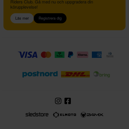
Riders Club. Gå med nu och uppgradera din
körupplevelse!
Läs mer
Registrera dig