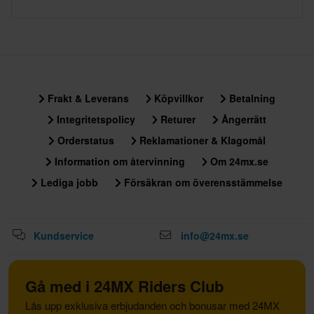
Frakt & Leverans
Köpvillkor
Betalning
Integritetspolicy
Returer
Ångerrätt
Orderstatus
Reklamationer & Klagomål
Information om återvinning
Om 24mx.se
Lediga jobb
Försäkran om överensstämmelse
Kundservice
info@24mx.se
Gå med i 24MX Riders Club
Lås upp exklusiva erbjudanden och bonusar med 24MX