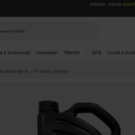
ONROAD - BESÖK
XLMO
ja & Smörjmedel
Crossdelar
Tillbehör
MTB
Livsstil & Out
sk Motorolja 4L + Proworks Oljefilter