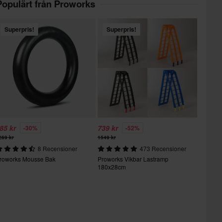
Populärt från Proworks
Superpris!
Superpris!
85 kr
739 kr
-30%
-52%
269 kr
1549 kr
8 Recensioner
473 Recensioner
roworks Mousse Bak
Proworks Vikbar Lastramp
180x28cm