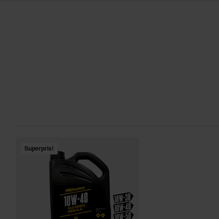
60 dagars returrätt*
Du har rätt att returnera din beställning inom 60 dagar. Retura
returnera gäller inte för produkter som är personaliserade elle
vår
Kundvård-sida
för mer information och villkor.
Superpris!