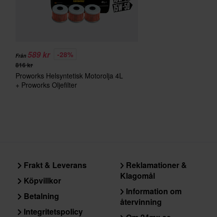
589 kr
-28%
Från
816 kr
Proworks Helsyntetisk Motorolja 4L
+ Proworks Oljefilter
Frakt & Leverans
Reklamationer &
Klagomål
Köpvillkor
Information om
Betalning
återvinning
Integritetspolicy