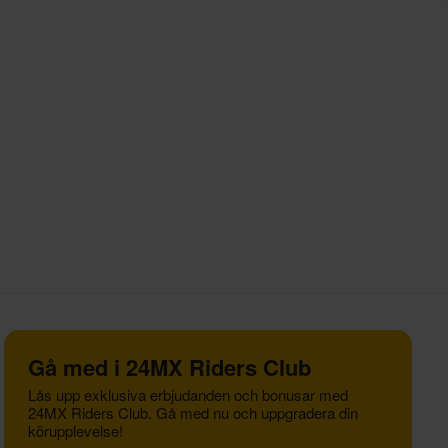
Gå med i 24MX Riders Club
Lås upp exklusiva erbjudanden och bonusar med
24MX Riders Club. Gå med nu och uppgradera din
körupplevelse!