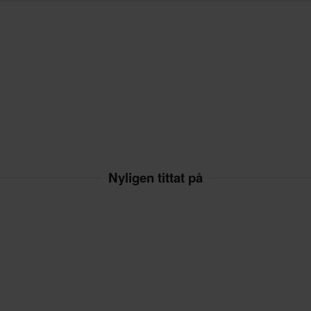
vgifter tillkommer. *Rätten att
r tillverkade på beställning. Se
Nyligen tittat på