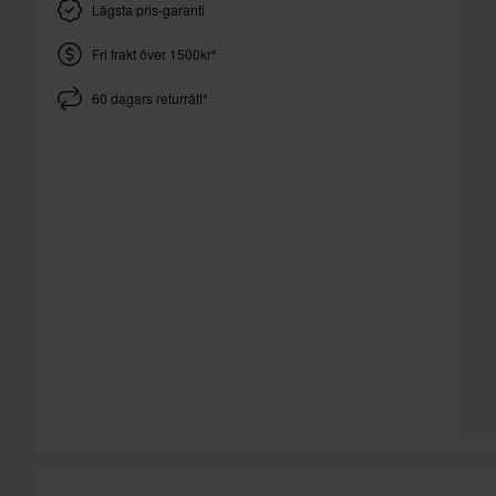
Lägsta pris-garanti
Fri frakt över 1500kr*
60 dagars returrätt*