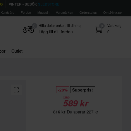
TO
VINTER - BESÖK
SLEDSTORE
Kundvård
Fordon
Magasin
Varumärken
Orderstatus
Om 24mx.se
Hitta delar enkelt till din hoj
Varukorg
0
0
Lägg till ditt fordon
0
door
Outlet
-28%
Superpris!
Från
589 kr
816 kr
Du sparar 227 kr