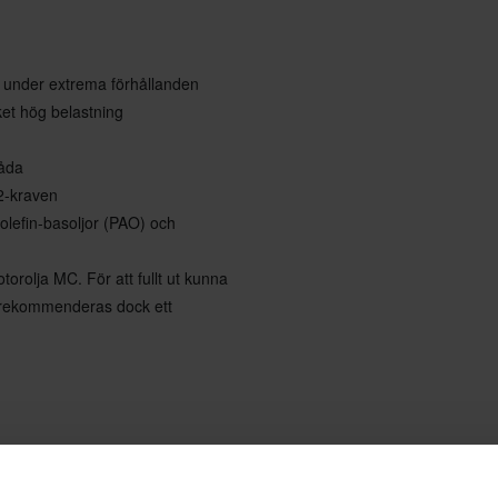
t under extrema förhållanden
ket hög belastning
låda
2-kraven
aolefin-basoljor (PAO) och
orolja MC. För att fullt ut kunna
T rekommenderas dock ett