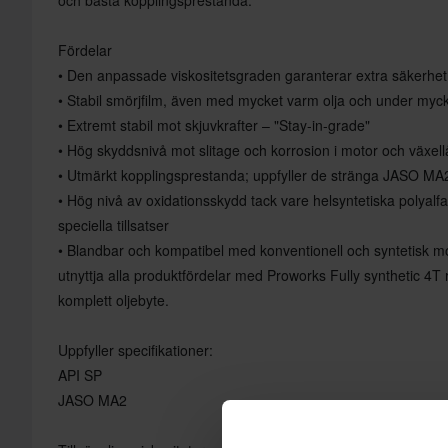
Fördelar
• Den anpassade viskositetsgraden garanterar extra säkerhe
• Stabil smörjfilm, även med mycket varm olja och under myc
• Extremt stabil mot skjuvkrafter – "Stay-in-grade"
• Hög skyddsnivå mot slitage och korrosion i motor och växel
• Utmärkt kopplingsprestanda; uppfyller de stränga JASO MA
• Hög nivå av oxidationsskydd tack vare helsyntetiska polyalf
speciella tillsatser
• Blandbar och kompatibel med konventionell och syntetisk mot
utnyttja alla produktfördelar med Proworks Fully synthetic 4
komplett oljebyte.
Uppfyller specifikationer:
API SP
JASO MA2