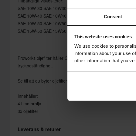
Tillgängliga viskositeter:
SAE 10W-30 SAE 10W30 S-Z
SAE 10W-40 SAE 10W40 S-Z
Consent
SAE 10W-50 SAE 10W50 S-Z
SAE 15W-50 SAE 15W50 S-Z
This website uses cookies
We use cookies to personalis
information about your use of
Proworks oljefilter håller OEM-standard och kvalitet när det gä
other information that you’ve
tryckbeständighet.
Se till att du byter oljefilter vid varje oljebyte.
Innehåller:
4 l motorolja
3x oljefilter
Leverans & returer