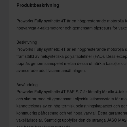
Produktbeskrivning
Proworks Fully synthetic 4T är en högpresterande motorolja f
högvarviga 4-taktsmotorer och gemensam oljeresurs för växel
Beskrivning
Proworks Fully synthetic 4T är en högpresterande motorolja so
framställd av helsyntetiska polyalfaolefiner (PAO). Dess exce
uppnås genom samspelet mellan dessa utmärkta basoljor och 
avancerade additivsammansättningen.
Användning
Proworks Fully synthetic 4T SAE S-Z är lämplig för alla 4-takts
och skotrar med ett gemensamt oljecirkulationssystem för mot
kännetecknas av en hög termisk belastningskapacitet och ger 
kontinuerlig påfrestning och vid höga varvtal. Detta garanterar
växellådsdelar. Samtidigt uppfyller den de stränga JASO MA2-k
och bästa kopplingsprestanda.