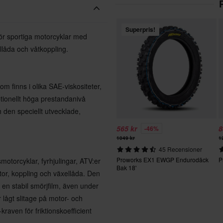
Superpris!
ör sportiga motorcyklar med
låda och våtkoppling.
m finns i olika SAE-viskositeter,
ptionellt höga prestandanivå
den speciellt utvecklade,
565 kr
8
-46%
1049 kr
1
45 Recensioner
Proworks EX1 EWGP Endurodäck
P
motorcyklar, fyrhjulingar, ATV:er
Bak 18'
or, koppling och växellåda. Den
en stabil smörjfilm, även under
 lågt slitage på motor- och
raven för friktionskoefficient