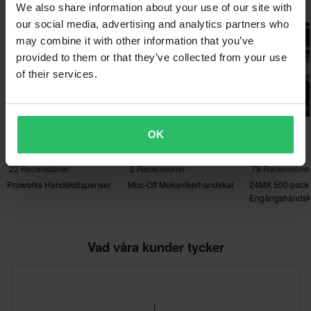
We also share information about your use of our site with
Superpris!
Superpris!
our social media, advertising and analytics partners who
may combine it with other information that you’ve
provided to them or that they’ve collected from your use
of their services.
-22%
-47%
-73%
449 kr
95 kr
49 kr
OK
578 kr
179 kr
179 kr
22 Recensioner
2 Recensioner
79 Recensione
Proworks Handskdispenser
Muc-Off Mekanikerhandskar
24MX 500-pack
Engångshandsk
Vad våra kunder tycker