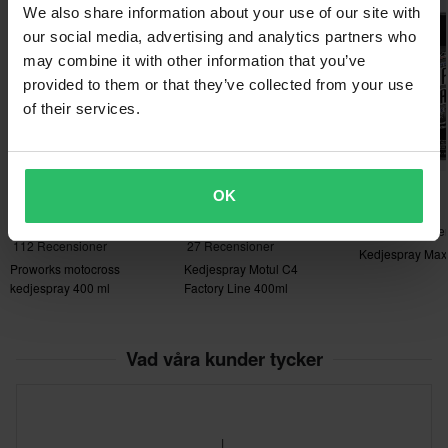
We also share information about your use of our site with
Superpris!
our social media, advertising and analytics partners who
Temperaturintervall mellan -30 °C och 180 °C.
may combine it with other information that you’ve
Skaka väl före användning, spraya från 5 cm • 10 cm avstånd.
provided to them or that they’ve collected from your use
of their services.
Volym: 3x400 ml
199 kr
-23%
-33%
169 kr
199 kr
OK
Tillverkare: Pierce AB
219 kr
299 kr
27 Recensione
112 Recensioner
27 Recensioner
Kedjespray Max
Proworks motocross
Kedjespray Motul C4
Kedjespray
kedjespray 400 ml
Factory Line 400ml
Kedjespray
Vad våra kunder tycker
A9 Kedjespray"