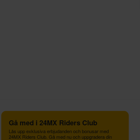
Gå med i 24MX Riders Club
Lås upp exklusiva erbjudanden och bonusar med
24MX Riders Club. Gå med nu och uppgradera din