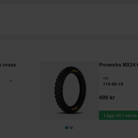
 cross
Proworks MX24 
Välj
110-90-19
499 kr
Lägg till i varu