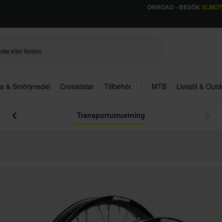
ONROAD - BESÖK
XLMO
ja & Smörjmedel
Crossdelar
Tillbehör
MTB
Livsstil & Out
Transportutrustning