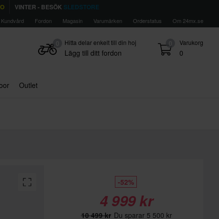
TO
VINTER - BESÖK
SLEDSTORE
Kundvård
Fordon
Magasin
Varumärken
Orderstatus
Om 24mx.se
Hitta delar enkelt till din hoj
Varukorg
0
0
Lägg till ditt fordon
0
door
Outlet
-52%
4 999 kr
10 499 kr
Du sparar 5 500 kr