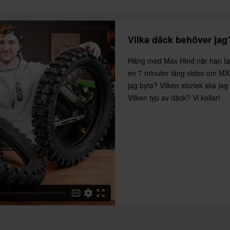
 verktygssatser, verktygslådor,
Vilka däck behöver jag
lle hitta ett bättre pris hos en
Häng med Max Hind när han ta
m 14 dagar efter ditt köp.
en 7 minuter lång video om MX
jag byta? Vilken storlek ska ja
Vilken typ av däck? Vi kollar!
en är baserad på beställningens
. *Fri frakt gäller ej för stora
ion.
vgifter tillkommer. *Rätten att
r tillverkade på beställning. Se