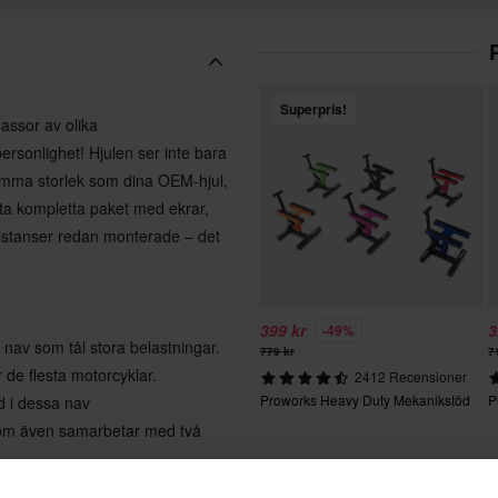
Superpris!
assor av olika
ersonlighet! Hjulen ser inte bara
samma storlek som dina OEM-hjul,
tta kompletta paket med ekrar,
distanser redan monterade – det
399 kr
3
-49%
 nav som tål stora belastningar.
779 kr
7
 de flesta motorcyklar.
2412 Recensioner
Proworks Heavy Duty Mekanikstöd
P
d i dessa nav
 som även samarbetar med två
enkelt de bästa ekrarna som finns