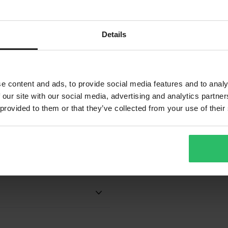
Details
örsta körningen
id på 2–3 dagar
e content and ads, to provide social media features and to analy
 our site with our social media, advertising and analytics partn
 provided to them or that they’ve collected from your use of their
ar. Beställningen kommer att
s. Du hittar den uppskattade
köpet.
garage, depå och transportfordon
 vårt bästa för att du ska få dina