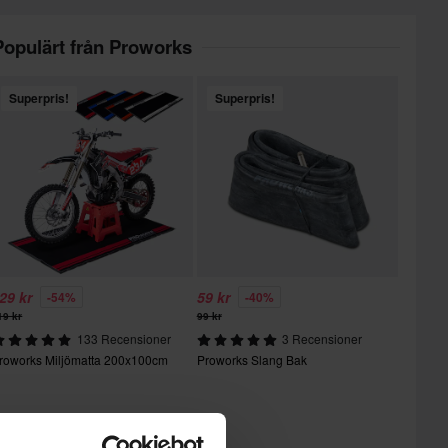
Populärt från Proworks
Superpris!
Superpris!
29 kr
59 kr
-54%
-40%
19 kr
99 kr
133 Recensioner
3 Recensioner
roworks Miljömatta 200x100cm
Proworks Slang Bak