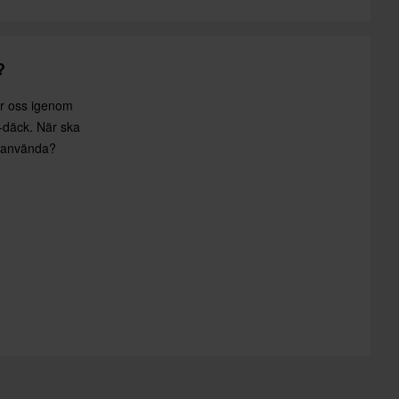
?
r oss igenom
-däck. När ska
g använda?