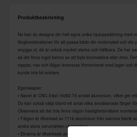
Produktbeskrivning
Nu kan du designa din helt egna unika hjuluppsättning med m
färgkombinationer för att passa både din motorcykel och din p
snygga ut, de är också mycket starka och hållbara. De har 
så det finns inget behov av att byta bromsskiva eller drev. De
nipplar, nav och fälgar levereras förmonterat med lager och 
kunde inte bli enklare.
Egenskaper:
• Navet är CNC-fräst i 6082-T6 smidd aluminium, vilket ger ett
Du kan också välja bland ett antal olika anodiserade färger för
Observera att det inte finns någon hastighetsmätare montera
• Fälgen är tillverkad av 7116 aluminium från samma fabrik
andra stora varumärken i branschen
• Ekrarna är tillverkade av rostfritt stål i Finland och är helt 