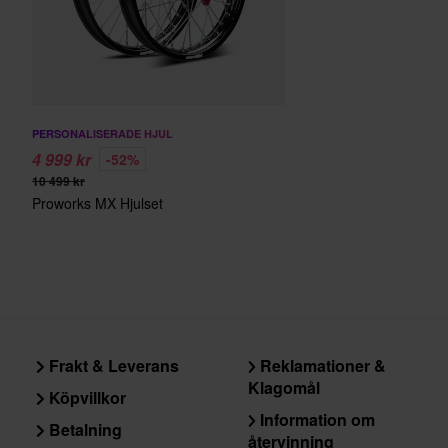
PERSONALISERADE HJUL
4 999 kr
-52%
10 499 kr
Proworks MX Hjulset
Frakt & Leverans
Reklamationer &
Klagomål
Köpvillkor
Information om
Betalning
återvinning