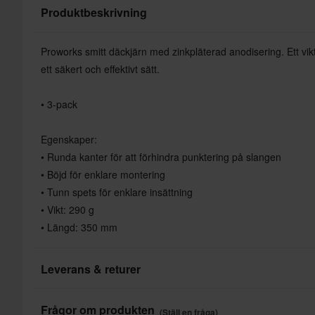
Produktbeskrivning
Proworks smitt däckjärn med zinkpläterad anodisering. Ett vikt
ett säkert och effektivt sätt.
• 3-pack
Egenskaper:
• Runda kanter för att förhindra punktering på slangen
• Böjd för enklare montering
• Tunn spets för enklare insättning
• Vikt: 290 g
• Längd: 350 mm
Leverans & returer
Snabba leveranser
Frågor om produkten
(Ställ en fråga)