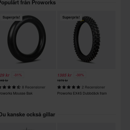
Populärt från Proworks
Superpris!
Superpris!
29 kr
1385 kr
-31%
-30%
049 kr
1979 kr
8 Recensioner
2 Recensioner
roworks Mousse Bak
Proworks EX4S Dubbdäck fram
Du kanske också gillar