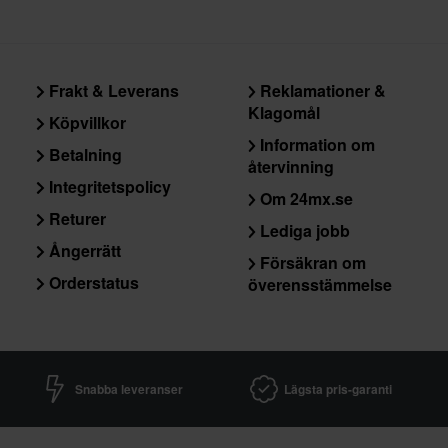
Frakt & Leverans
Reklamationer &
Klagomål
Köpvillkor
Information om
Betalning
återvinning
Integritetspolicy
Om 24mx.se
Returer
Lediga jobb
Ångerrätt
Försäkran om
Orderstatus
överensstämmelse
Snabba leveranser
Lägsta pris-garanti