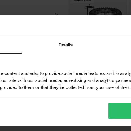
 vårt bästa för att du ska få dina
garage, depå och transportfordon
lle hitta ett bättre pris hos en
 verktygssatser, verktygslådor,
m 14 dagar efter ditt köp.
Details
899 kr
7
-42%
1549 kr
1
en är baserad på beställningens
225 Recensioner
e content and ads, to provide social media features and to analy
. *Fri frakt gäller ej för stora
Proworks Däckmaskin
P
 our site with our social media, advertising and analytics partn
D
ion.
 provided to them or that they’ve collected from your use of their
vgifter tillkommer. *Rätten att
Vad våra kunder tycker
r tillverkade på beställning. Se