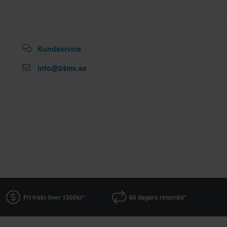
Kundservice
info@24mx.se
Fri frakt över 1500kr*
60 dagars returrätt*