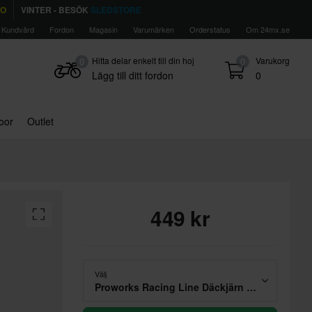
TO
VINTER - BESÖK
SLEDSTORE
Kundvård
Fordon
Magasin
Varumärken
Orderstatus
Om 24mx.se
Hitta delar enkelt till din hoj
Varukorg
0
0
Lägg till ditt fordon
0
door
Outlet
449 kr
Välj
Proworks Racing Line Däckjärn 350 mm