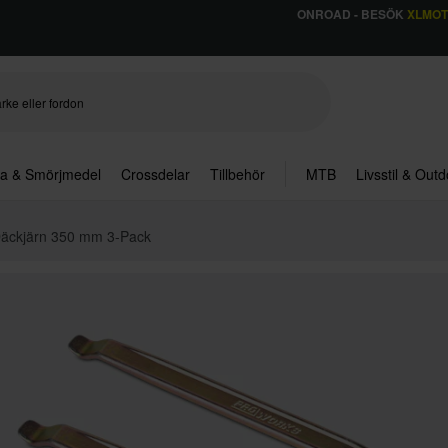
ONROAD - BESÖK
XLMO
ja & Smörjmedel
Crossdelar
Tillbehör
MTB
Livsstil & Out
Däckjärn 350 mm 3-Pack