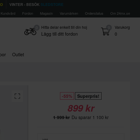
TO
VINTER - BESÖK
SLEDSTORE
Kundvård
Fordon
Magasin
Varumärken
Orderstatus
Om 24mx.se
Hitta delar enkelt till din hoj
Varukorg
0
0
Lägg till ditt fordon
0
door
Outlet
-55%
Superpris!
899 kr
1 999 kr
Du sparar 1 100 kr
Välj