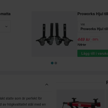
ömatta
Proworks Hjul til
Välj
Proworks Hjul til
449 kr
-38%
729 kr
Lägg till i varu
kt stativ som är perfekt för
d av högkvalitativt stål med en