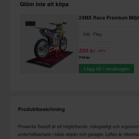
Glöm inte att köpa
24MX Race Premium Milj
Välj - Färg
399 kr
-45%
719 kr
Lägg till i varukorgen
Produktbeskrivning
Proworks Saxlyft är ett högtlyftande, mångsidigt och ergonomis
underhållsarbete i både depån och garaget. Lyften är tillverka