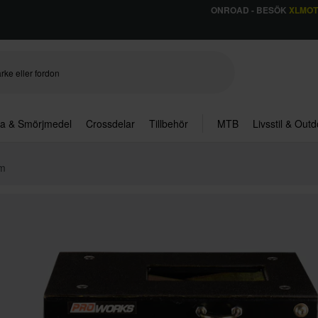
ONROAD - BESÖK
XLMO
ja & Smörjmedel
Crossdelar
Tillbehör
MTB
Livsstil & Out
cm