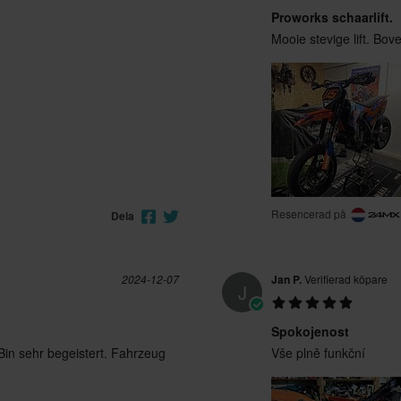
Proworks schaarlift.
Mooie stevige lift. Bov
Resencerad på
Dela
2024-12-07
Jan P.
Verifierad köpare
J
Spokojenost
Bin sehr begeistert. Fahrzeug
Vše plně funkční