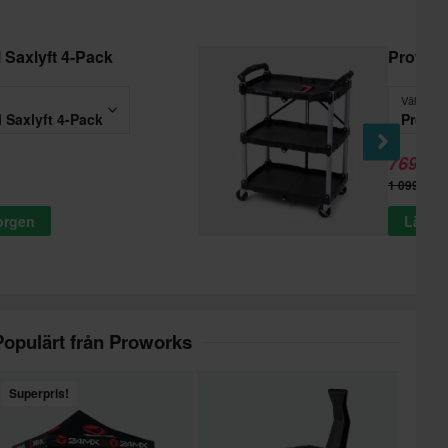
l Saxlyft 4-Pack
Prowork
Välj
l Saxlyft 4-Pack
Prowor
769 kr
1 099 kr
korgen
Lägg t
Populärt från Proworks
Superpris!