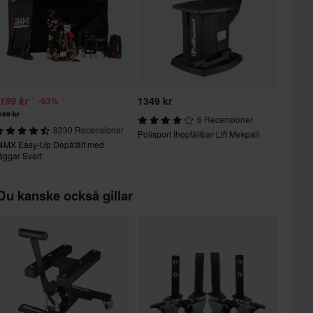
199 kr
1349 kr
-63%
199 kr
6 Recensioner
8230 Recensioner
Polisport Ihopfällbar Lift Mekpall
4MX Easy-Up Depåtält med
äggar Svart
Du kanske också gillar