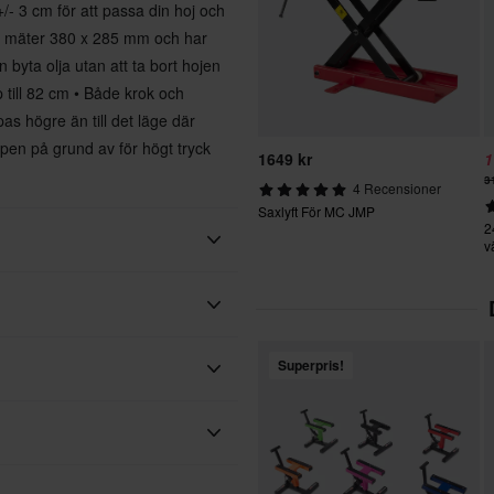
/- 3 cm för att passa din hoj och
an mäter 380 x 285 mm och har
 byta olja utan att ta bort hojen
 till 82 cm • Både krok och
as högre än till det läge där
pen på grund av för högt tryck
1649 kr
1
3
4 Recensioner
Saxlyft För MC JMP
2
v
Proworks
Superpris!
130133
335 x 435 x 280 mm
 vårt bästa för att du ska få dina