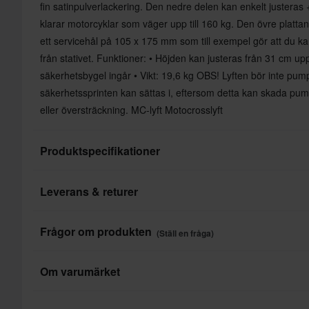
fin satinpulverlackering. Den nedre delen kan enkelt justeras +
klarar motorcyklar som väger upp till 160 kg. Den övre platt
ett servicehål på 105 x 175 mm som till exempel gör att du kan
från stativet. Funktioner: • Höjden kan justeras från 31 cm upp
säkerhetsbygel ingår • Vikt: 19,6 kg OBS! Lyften bör inte pump
säkerhetssprinten kan sättas i, eftersom detta kan skada pum
eller översträckning. MC-lyft Motocrosslyft
Produktspecifikationer
Leverans & returer
Varumärke
Paketmått
Snabba leveranser
PIA-
Frågor om produkten
(Ställ en fråga)
Varje dag levererar vi beställningar i hela Europa. Vi gör alltid
produkter så snabbt som möjligt!
Ställ en fråga
Om varumärket
Lägsta pris-garanti