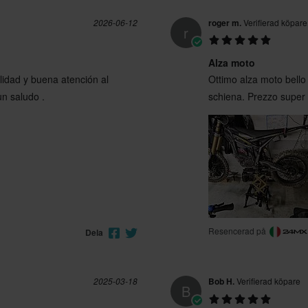
2026-06-12
roger m.
Verifierad köpare
r
Alza moto
idad y buena atención al
Ottimo alza moto bello
n saludo .
schiena. Prezzo super
Resencerad på
Dela
2025-03-18
Bob H.
Verifierad köpare
B