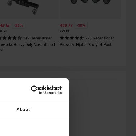
49 kr
449 kr
-28%
-38%
99 kr
729 kr
142 Recensioner
276 Recensioner
roworks Heavy Duty Mekpall med
Proworks Hjul till Saxlyft 4-Pack
jul
About