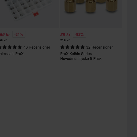
69 kr
39 kr
-21%
-82%
69 kr
219 kr
46 Recensioner
32 Recensioner
himssats ProX
ProX Keihin Series
Huvudmunstycke 5-Pack