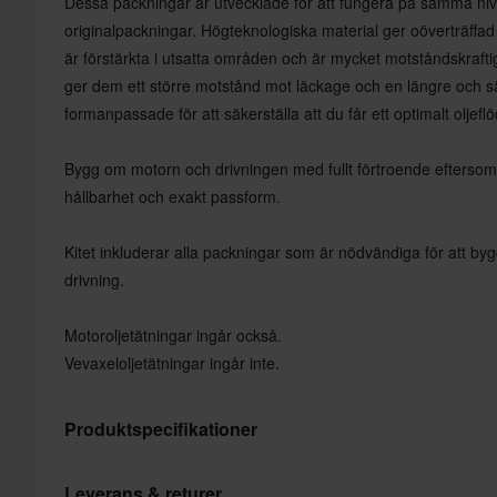
Dessa packningar är utvecklade för att fungera på samma nivå,
originalpackningar. Högteknologiska material ger oöverträffad t
är förstärkta i utsatta områden och är mycket motståndskrafti
ger dem ett större motstånd mot läckage och en längre och sä
formanpassade för att säkerställa att du får ett optimalt oljeflö
Bygg om motorn och drivningen med fullt förtroende eftersom v
hållbarhet och exakt passform.
Kitet inkluderar alla packningar som är nödvändiga för att b
drivning.
Motoroljetätningar ingår också.
Vevaxeloljetätningar ingår inte.
Produktspecifikationer
Leverans & returer