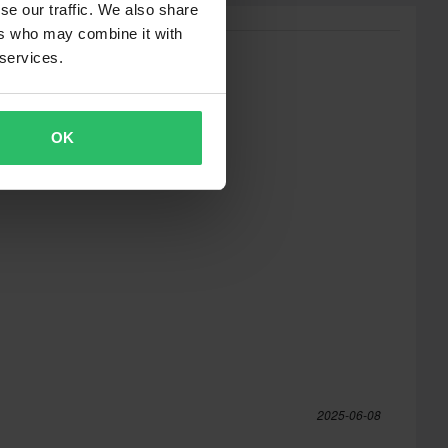
se our traffic. We also share
ers who may combine it with
 services.
OK
2025-06-08