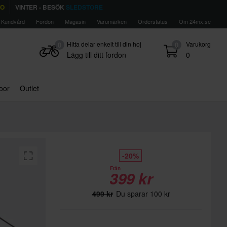
TO
VINTER - BESÖK
SLEDSTORE
Kundvård
Fordon
Magasin
Varumärken
Orderstatus
Om 24mx.se
Hitta delar enkelt till din hoj
Varukorg
0
0
Lägg till ditt fordon
0
door
Outlet
-20%
Från
399 kr
499 kr
Du sparar 100 kr