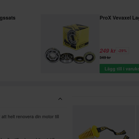
gssats
ProX Vevaxel Lag
249 kr
-29%
349 kr
Lägg till i varu
tt helt renovera din motor till