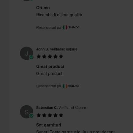
Ottimo
Ricambi di ottima qualità
Resencerad på
John B.
Verifierad köpare
J
Great product
Great product
Resencerad på
Sebastian C.
Verifierad köpare
S
Set garnituri
Super! Toate garniturile, la un preț decent.