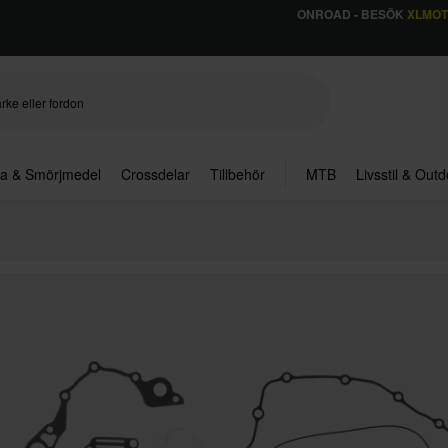
ONROAD - BESÖK
XLMO
ja & Smörjmedel
Crossdelar
Tillbehör
MTB
Livsstil & Out