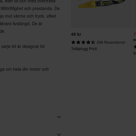
 eller till och med överträffa
illförlitlighet och prestanda. De
ga mot värme och tryck, vilket
krare livslängd. De är
de.
49 kr
7
9
299 Recensioner
arje kit är designat för
Tvättplugg ProX
S
ygga om hela din motor och