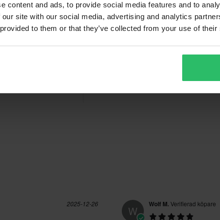
e content and ads, to provide social media features and to analy
Recensioner
 our site with our social media, advertising and analytics partn
 provided to them or that they’ve collected from your use of their
vgifter tillkommer. *Rätten att
r tillverkade på beställning. Se
4.7
(27)
(9)
(1)
(0)
37 Recensioner
(0)
2025-12-26
Wolf M.
Verifierad köpare
W