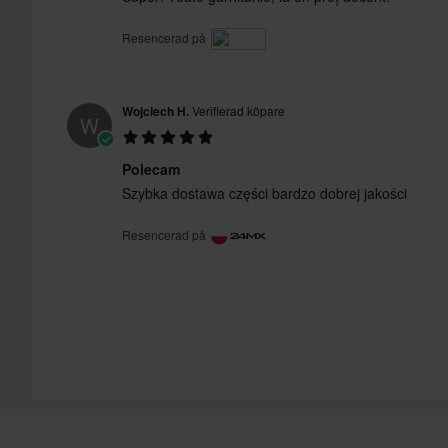
Resencerad på
Wojciech H.
Verifierad köpare
W
Polecam
Szybka dostawa części bardzo dobrej jakości
Resencerad på