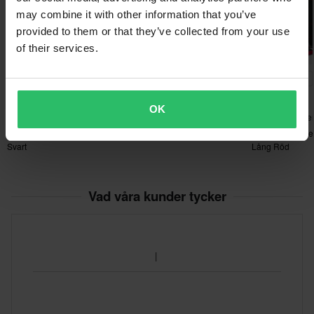
may combine it with other information that you’ve
provided to them or that they’ve collected from your use
of their services.
-23%
-24%
-17%
169 kr
499 kr
329 kr
219 kr
657 kr
395 kr
24MX Race Långa Strumpor
OK
390 Recensioner
14 Recensione
Svart 3-Pack
24MX Race Långa Strumpor
Strumpor Alpine
Svart
Lång Röd
Vad våra kunder tycker