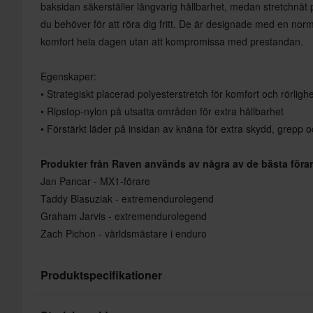
baksidan säkerställer långvarig hållbarhet, medan stretchnät p
du behöver för att röra dig fritt. De är designade med en no
komfort hela dagen utan att kompromissa med prestandan.
Egenskaper:
• Strategiskt placerad polyesterstretch för komfort och rörlighe
• Ripstop-nylon på utsatta områden för extra hållbarhet
• Förstärkt läder på insidan av knäna för extra skydd, grepp o
Produkter från Raven används av några av de bästa förar
Jan Pancar - MX1-förare
Taddy Blasuziak - extremendurolegend
Graham Jarvis - extremendurolegend
Zach Pichon - världsmästare i enduro
Produktspecifikationer