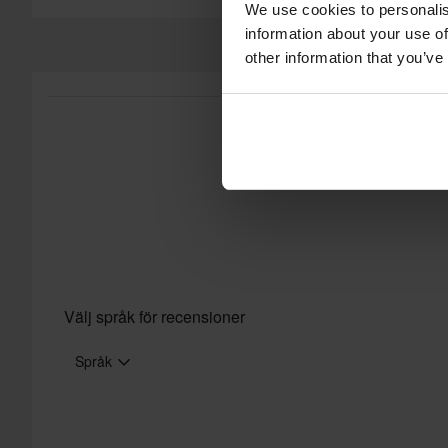
60 dagars returrätt*
We use cookies to personalis
Skicka
information about your use of
Du har rätt att returnera din beställning inom 60 dagar. Retura
other information that you’ve
returnera gäller inte för produkter som är personaliserade elle
vår
Kundvård-sida
för mer information och villkor.
Välj språk för recensioner
Språk