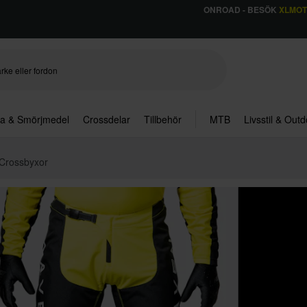
ONROAD - BESÖK
XLMO
ja & Smörjmedel
Crossdelar
Tillbehör
MTB
Livsstil & Out
Crossbyxor