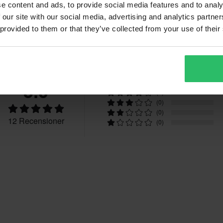
30
210 x 280 x 110 mm
e content and ads, to provide social media features and to analy
 our site with our social media, advertising and analytics partn
vgifter tillkommer. *Rätten att
 provided to them or that they’ve collected from your use of their
r tillverkade på beställning. Se
Recensioner
5.0
(12)
(0)
(0)
(0)
12 Recensioner
(0)