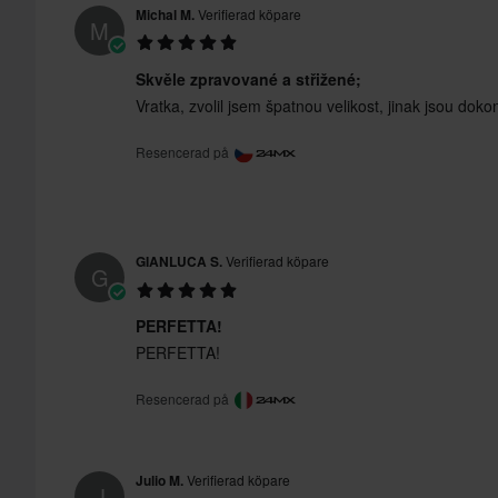
Michal M.
Verifierad köpare
M
Skvěle zpravované a střižené;
Vratka, zvolil jsem špatnou velikost, jinak jsou doko
Resencerad på
GIANLUCA S.
Verifierad köpare
G
PERFETTA!
PERFETTA!
Resencerad på
Julio M.
Verifierad köpare
J