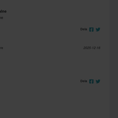
alne
ne
Dela
are
2025-12-16
Dela