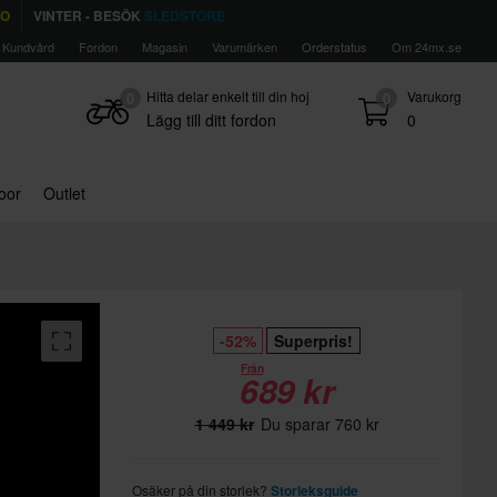
TO
VINTER - BESÖK
SLEDSTORE
Kundvård
Fordon
Magasin
Varumärken
Orderstatus
Om 24mx.se
Hitta delar enkelt till din hoj
Varukorg
0
0
Lägg till ditt fordon
0
door
Outlet
-52%
Superpris!
Från
689 kr
1 449 kr
Du sparar 760 kr
Osäker på din storlek?
Storleksguide