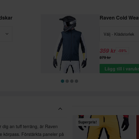
dskar
Raven Cold Weat
Välj - Klädstorlek
359 kr
-59%
879 kr
Lägg till i varu
Superpris!
r dig an tuff terräng, är Raven
e körpass. Förstärkta paneler på