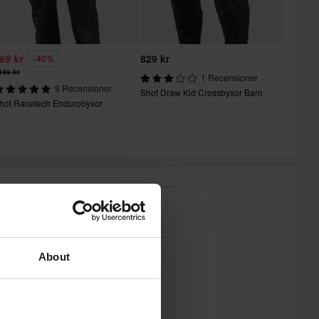
69 kr
829 kr
-40%
449 kr
1 Recensioner
9 Recensioner
Shot Draw Kid Crossbyxor Barn
hot Racetech Endurobyxor
About