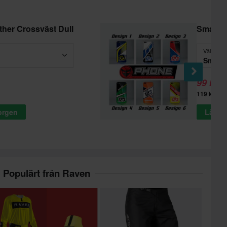
her Crossväst Dull
Smartp
Välj
Smart
99 kr
-
119 kr
korgen
Lägg t
Populärt från Raven