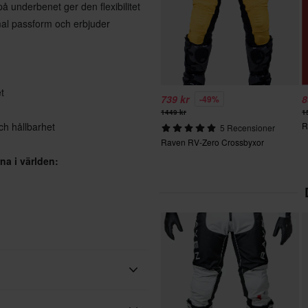
å underbenet ger den flexibilitet
rmal passform och erbjuder
t
739 kr
8
-49%
1449 kr
1
ch hållbarhet
R
5 Recensioner
Raven RV-Zero Crossbyxor
na i världen: