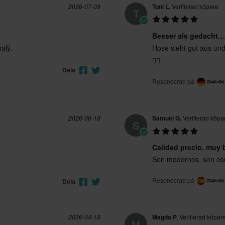
2026-07-08
Toni L.
Verifierad köpare
T
Besser als gedacht…
nalý.
Hose sieht gut aus un
👍🏼
Dela
Resencerad på
2026-06-18
Samuel G.
Verifierad köpa
S
Calidad precio, muy 
Son modernos, son cóm
Resencerad på
Dela
2026-04-18
Magda P.
Verifierad köpar
M