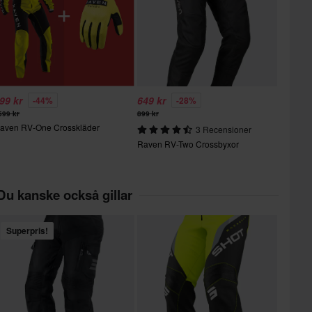
99 kr
649 kr
-44%
-28%
599 kr
899 kr
aven RV-One Crosskläder
3 Recensioner
Raven RV-Two Crossbyxor
Du kanske också gillar
Superpris!