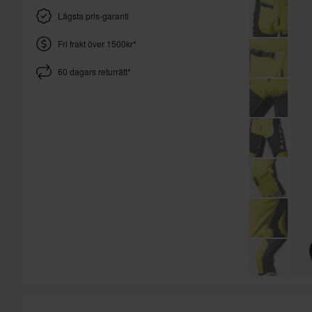
Lägsta pris-garanti
Fri frakt över 1500kr*
60 dagars returrätt*