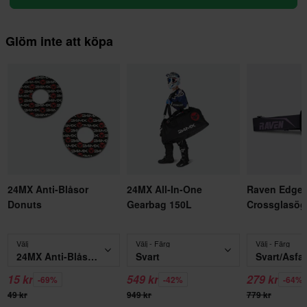
Glöm inte att köpa
24MX Anti-Blåsor
24MX All-In-One
Raven Edge
Donuts
Gearbag 150L
Crossglasö
Välj
Välj - Färg
Välj - Färg
24MX Anti-Blåsor Donuts
Svart
Svart/Asfal
15 kr
549 kr
279 kr
-69%
-42%
-64%
49 kr
949 kr
779 kr