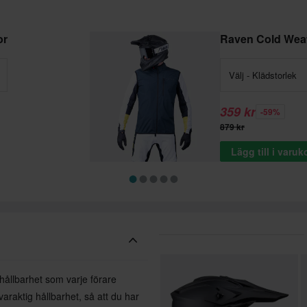
or
Raven Cold Weat
Välj - Klädstorlek
359 kr
-59%
879 kr
Lägg till i varu
ållbarhet som varje förare
araktig hållbarhet, så att du har