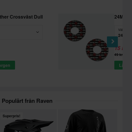
her Crossväst Dull
24MX An
Välj
24MX A
15 kr
-
49 kr
korgen
Lägg t
Populärt från Raven
Superpris!