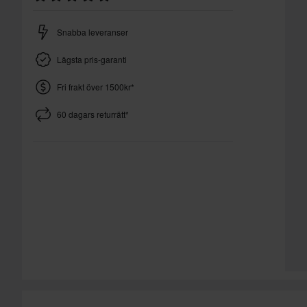
Snabba leveranser
Lägsta pris-garanti
Fri frakt över 1500kr*
60 dagars returrätt*