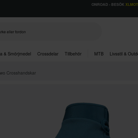
ONROAD - BESÖK
XLMO
ja & Smörjmedel
Crossdelar
Tillbehör
MTB
Livsstil & Out
wo Crosshandskar