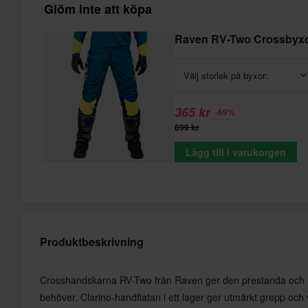
Glöm inte att köpa
Raven RV-Two Crossbyx
Välj storlek på byxor:
365 kr
-59%
899 kr
Lägg till i varukorgen
Produktbeskrivning
Crosshandskarna RV-Two från Raven ger den prestanda och h
behöver. Clarino-handflatan i ett lager ger utmärkt grepp och v