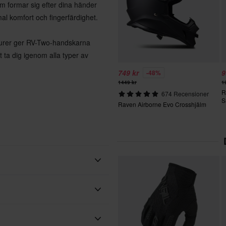
om formar sig efter dina händer
al komfort och fingerfärdighet.
kturer ger RV-Two-handskarna
 ta dig igenom alla typer av
749 kr
9
-48%
1449 kr
1
R
674 Recensioner
S
Raven Airborne Evo Crosshjälm
Vuxen
Raven