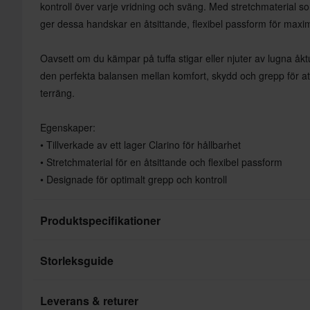
kontroll över varje vridning och sväng. Med stretchmaterial s
ger dessa handskar en åtsittande, flexibel passform för maxim
Oavsett om du kämpar på tuffa stigar eller njuter av lugna å
den perfekta balansen mellan komfort, skydd och grepp för att
terräng.
Egenskaper:
• Tillverkade av ett lager Clarino för hållbarhet
• Stretchmaterial för en åtsittande och flexibel passform
• Designade för optimalt grepp och kontroll
Produktspecifikationer
Storleksguide
Produktanvändare
Varumärke
Leverans & returer