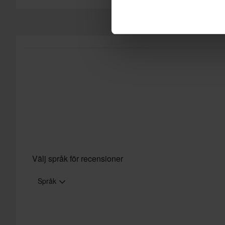
vår
Kundvård-sida
för mer information och villkor.
Välj språk för recensioner
Språk