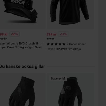
99 kr
219 kr
-50%
-31%
999 kr
319 kr
aven Airborne EVO Crosshjälm +
2 Recensioner
niper Crew Crossglasögon Svart
Raven RV-TWO Crosströja
Du kanske också gillar
Superpris!