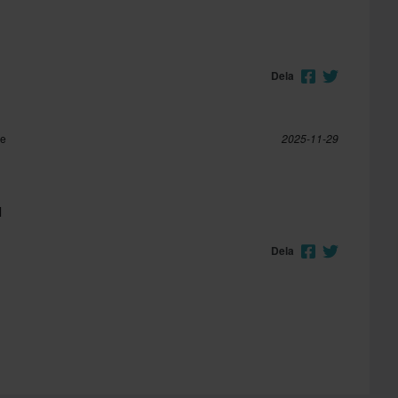
Dela
re
2025-11-29
l
Dela