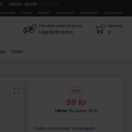
TO
VINTER - BESÖK
SLEDSTORE
Kundvård
Fordon
Magasin
Varumärken
Orderstatus
Om 24mx.se
Hitta delar enkelt till din hoj
Varukorg
0
0
Lägg till ditt fordon
0
door
Outlet
-34%
99 kr
149 kr
Du sparar 50 kr
Osäker på din storlek?
Storleksguide