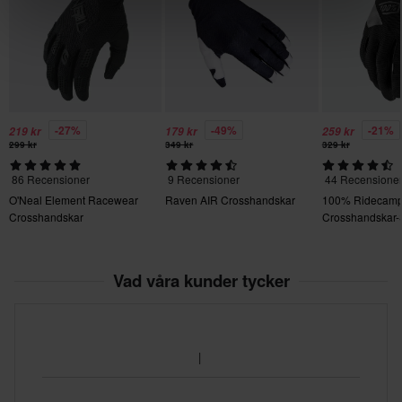
134 x 228 x 30 mm
M
95 x 215 x 30 mm
-27%
-49%
-21%
219 kr
179 kr
259 kr
299 kr
349 kr
329 kr
86 Recensioner
9 Recensioner
44 Recensione
O'Neal Element Racewear
Raven AIR Crosshandskar
100% Ridecam
Crosshandskar
Crosshandskar-
Vad våra kunder tycker