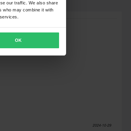
se our traffic. We also share
ers who may combine it with
 services.
OK
2024-10-29