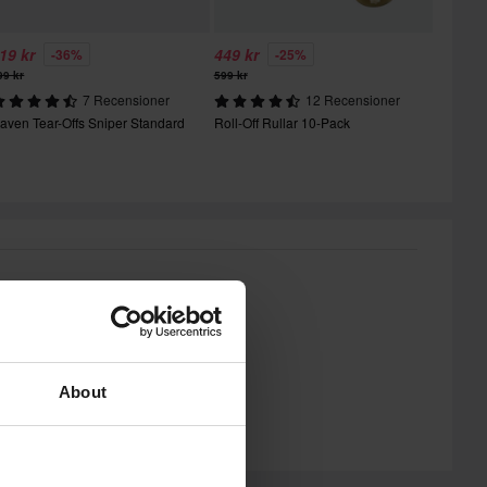
19 kr
449 kr
-36%
-25%
99 kr
599 kr
7 Recensioner
12 Recensioner
aven Tear-Offs Sniper Standard
Roll-Off Rullar 10-Pack
About