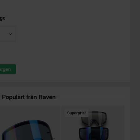
dge
korgen
Populärt från Raven
Superpris!