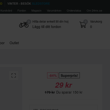
TO
VINTER - BESÖK
SLEDSTORE
Kundvård
Fordon
Magasin
Varumärken
Orderstatus
Om 24mx.se
Hitta delar enkelt till din hoj
Varukorg
0
0
Lägg till ditt fordon
0
door
Outlet
-84%
Superpris!
29 kr
179 kr
Du sparar 150 kr
Välj - Antal inkluderat