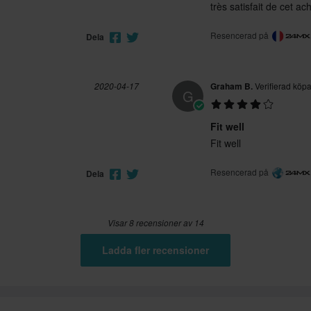
très satisfait de cet ac
Resencerad på
Dela
2020-04-17
Graham B.
Verifierad köp
G
Fit well
Fit well
Resencerad på
Dela
Visar 8 recensioner av 14
Ladda fler recensioner