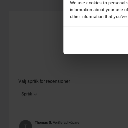
We use cookies to personalis
information about your use of
other information that you’ve
Välj språk för recensioner
Språk
Thomas S.
Verifierad köpare
T