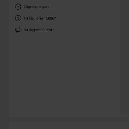
Lägsta pris-garanti
Fri frakt över 1500kr*
60 dagars returrätt*