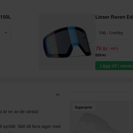
 150L
Linser Raven E
Välj - Linsfärg
79 kr
-66%
229 kr
Lägg till i varu
Superpris!
t är en av de värsta!
 synfält. Sätt dit flera lager med