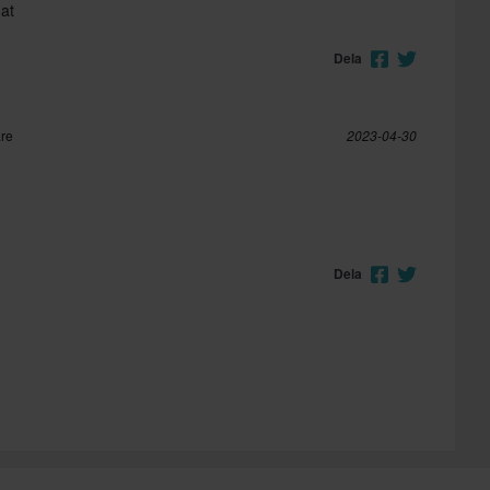
hat
Dela
are
2023-04-30
Dela