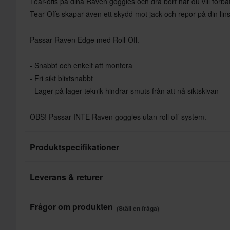
Tear-offs på dina Raven goggles och dra bort när du vill förbät
Tear-Offs skapar även ett skydd mot jack och repor på din lins
Passar Raven Edge med Roll-Off.
- Snabbt och enkelt att montera
- Fri sikt blixtsnabbt
- Lager på lager teknik hindrar smuts från att nå siktskivan
OBS! Passar INTE Raven goggles utan roll off-system.
Produktspecifikationer
Leverans & returer
Produktanvändare
Varumärke
Snabba leveranser
Frågor om produkten
(Ställ en fråga)
Varje dag levererar vi beställningar i hela Europa. Vi gör alltid
Paketmått