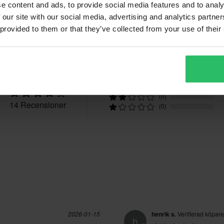
e content and ads, to provide social media features and to analy
 our site with our social media, advertising and analytics partn
 provided to them or that they’ve collected from your use of their
Recensioner
4.2
(7)
(3)
(4)
(0)
14 Recensioner
(0)
2026-01-15
henrik s.
Verifierad köpare
h