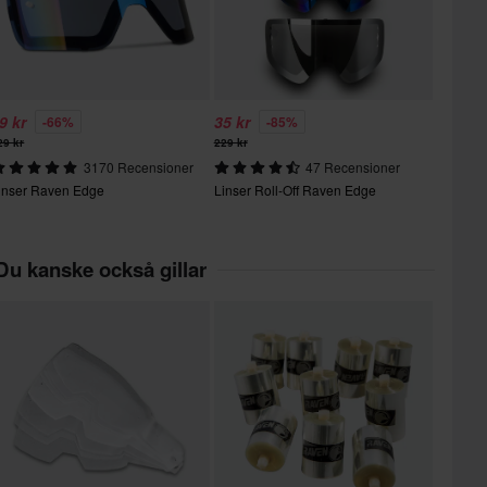
9 kr
35 kr
-66%
-85%
29 kr
229 kr
3170 Recensioner
47 Recensioner
inser Raven Edge
Linser Roll-Off Raven Edge
Du kanske också gillar