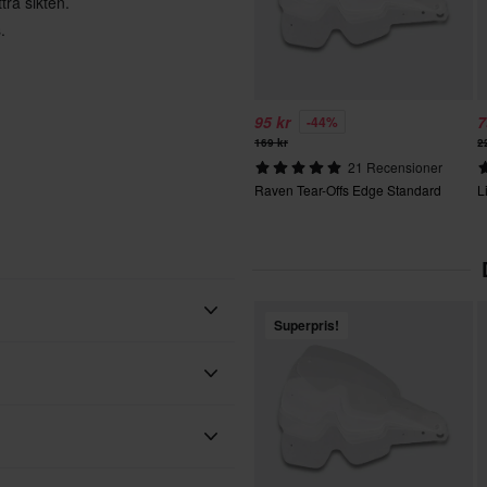
tra sikten.
.
95 kr
7
-44%
169 kr
2
21 Recensioner
Raven Tear-Offs Edge Standard
L
Superpris!
Vuxen
Raven
 vårt bästa för att du ska få dina
50 st
130 x 325 x 15 mm