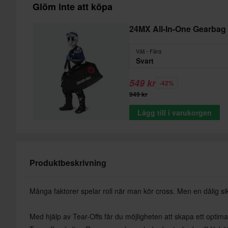
Glöm inte att köpa
24MX All-In-One Gearbag
Välj - Färg
Svart
549 kr
-42%
949 kr
Lägg till i varukorgen
Produktbeskrivning
Många faktorer spelar roll när man kör cross. Men en dålig sik
Med hjälp av Tear-Offs får du möjligheten att skapa ett optimalt