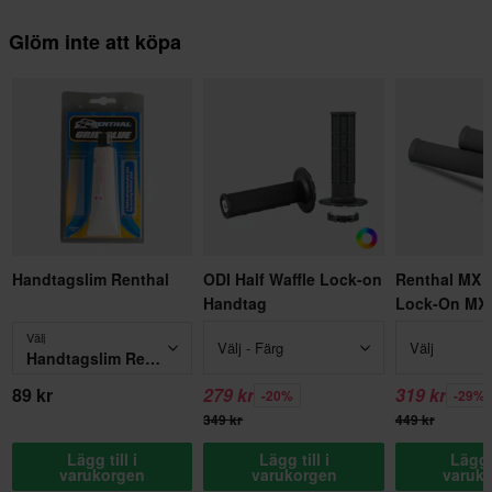
Glöm inte att köpa
Handtagslim Renthal
ODI Half Waffle Lock-on
Renthal MX O
Handtag
Lock-On MX
Välj
Välj - Färg
Välj
Handtagslim Renthal
89 kr
279 kr
319 kr
-20%
-29%
349 kr
449 kr
Lägg till i
Lägg till i
Lägg t
varukorgen
varukorgen
varuk