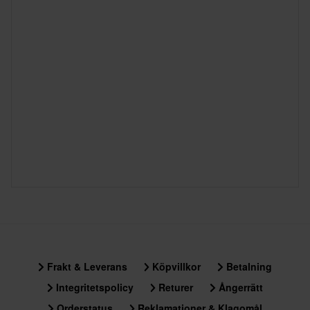
Frakt & Leverans
Köpvillkor
Betalning
Integritetspolicy
Returer
Ångerrätt
Orderstatus
Reklamationer & Klagomål