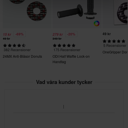
49 kr
-69%
-20%
15 kr
279 kr
49 kr
349 kr
5 Recensioner
382 Recensioner
175 Recensioner
OneGripper Don
24MX Anti-Blåsor Donuts
ODI Half Waffle Lock-on
Handtag
Vad våra kunder tycker