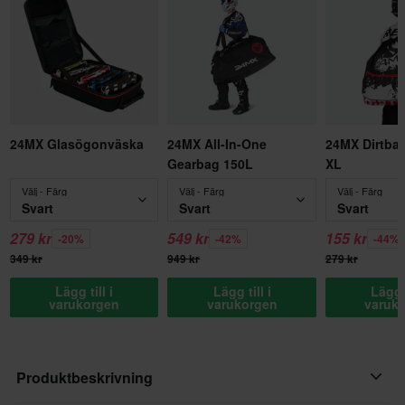
24MX Glasögonväska
24MX All-In-One
24MX Dirtba
Gearbag 150L
XL
Välj - Färg
Välj - Färg
Välj - Färg
Svart
Svart
Svart
279 kr
549 kr
155 kr
-20%
-42%
-44%
349 kr
949 kr
279 kr
Lägg till i
Lägg till i
Lägg t
varukorgen
varukorgen
varuk
Produktbeskrivning