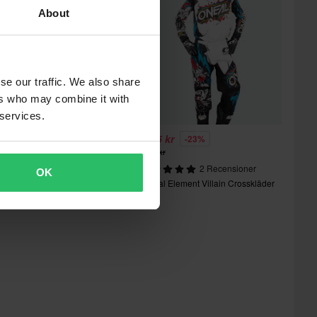
About
se our traffic. We also share
ers who may combine it with
 services.
599 kr
1225 kr
-16%
-23%
900 kr
1598 kr
lpinestars Fluid Graphite
2 Recensioner
OK
rosskläder Svart-Silver
O'Neal Element Villain Crosskläder
Barn