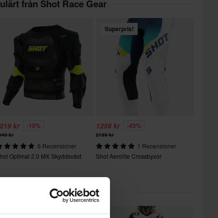
ulärt från Shot Race Gear
Superpris!
219 kr
1259 kr
-10%
-43%
349 kr
2199 kr
6 Recensioner
1 Recensioner
hot Optimal 2.0 MX Skyddsväst
Shot Aerolite Crossbyxor
Du kanske också gillar
Superpris!