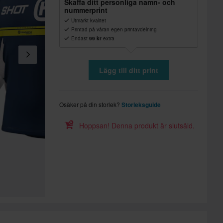
Skaffa ditt personliga namn- och
nummerprint
Utmärkt kvalitet
Printad på våran egen printavdelning
Endast
99 kr
extra
Lägg till ditt print
Osäker på din storlek?
Storleksguide
Hoppsan! Denna produkt är slutsåld.