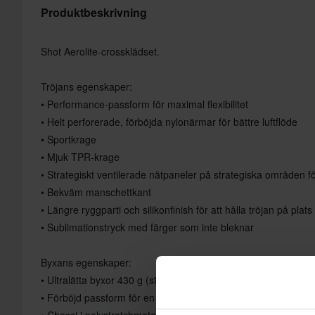
Produktbeskrivning
Shot Aerolite-crossklädset.
Tröjans egenskaper:
• Performance-passform för maximal flexibilitet
• Helt perforerade, förböjda nylonärmar för bättre luftflöde
• Sportkrage
• Mjuk TPR-krage
• Strategiskt ventilerade nätpaneler på strategiska områden för
• Bekväm manschettkant
• Längre ryggparti och silikonfinish för att hålla tröjan på plats
• Sublimationstryck med färger som inte bleknar
Byxans egenskaper:
• Ultralätta byxor 430 g (storlek 32)
• Förböjd passform för en intuitiv position på hojen.
• Chassi i polystretchmaterial ger flexibilitet och lätthet, och 