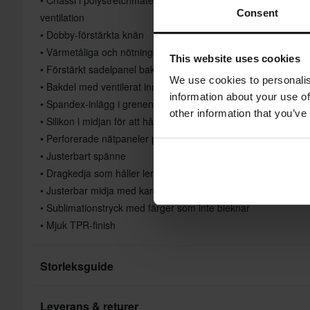
Consent
ventilation
• Dobby-förstärkta knän
• Värmetåliga och nötningsbeständiga läderpaneler
This website uses cookies
• Förstärkt sadelpanel bak
We use cookies to personalis
• Bakdel med ventilerat innerfoder
information about your use of
• Spandex-inlägg i grenen för bättre komfort och ökad rörlighe
other information that you’ve
• Silikon i midjan för att hålla tröjan på plats
• Perforerade nätpaneler på benens baksida för ett optimalt lu
• Justerbart spänne
• Dragkedja som håller leran i schack
• Justerbar midja med kardborreband
• Sublimationstryck med färger som inte bleknar
• Mjuk TPR-finish
Storleksguide
Leverans & returer