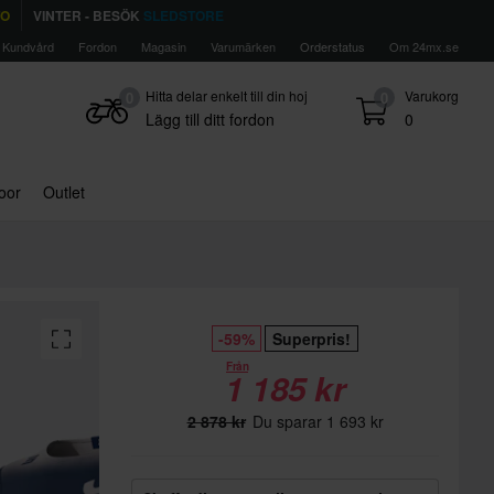
TO
VINTER - BESÖK
SLEDSTORE
Kundvård
Fordon
Magasin
Varumärken
Orderstatus
Om 24mx.se
Hitta delar enkelt till din hoj
Varukorg
0
0
Lägg till ditt fordon
0
door
Outlet
-59%
Superpris!
Från
1 185 kr
2 878 kr
Du sparar 1 693 kr