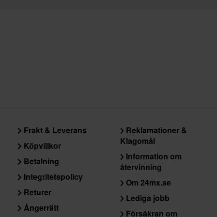
vår
Kundvård-sida
för mer information och villkor.
Frakt & Leverans
Reklamationer &
Klagomål
Köpvillkor
Information om
Betalning
återvinning
Integritetspolicy
Om 24mx.se
Returer
Lediga jobb
Ångerrätt
Försäkran om