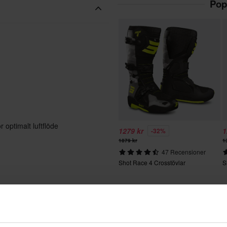
Pop
 optimalt luftflöde
1279 kr
1
-32%
1879 kr
1
47 Recensioner
Shot Race 4 Crosstövlar
S
med laserperforering för