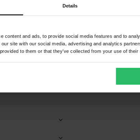
Details
e content and ads, to provide social media features and to analy
 our site with our social media, advertising and analytics partn
t
 provided to them or that they’ve collected from your use of their
865 kr
1
-28%
ftflöde
1198 kr
1
Raven RV-Two Crosskläder Svart
A
C