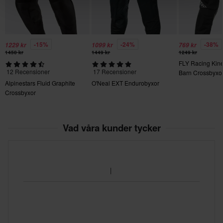
225 x 260 x 110 mm
30
185 x 335 x 115 mm
-15%
-24%
-38%
1229 kr
1099 kr
769 kr
32
1450 kr
1449 kr
1249 kr
FLY Racing Kine
155 x 290 x 115 mm
12 Recensioner
17 Recensioner
Barn Crossbyxo
40
Alpinestars Fluid Graphite
O'Neal EXT Endurobyxor
Crossbyxor
155 x 315 x 95 mm
Vad våra kunder tycker