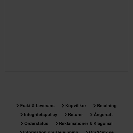
Frakt & Leverans
Köpvillkor
Betalning
Integritetspolicy
Returer
Ångerrätt
Orderstatus
Reklamationer & Klagomål
Information om återvinning
Om 24mx.se