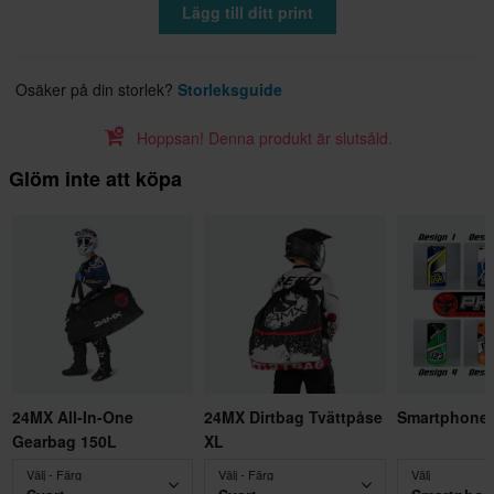
Lägg till ditt print
Osäker på din storlek?
Storleksguide
Hoppsan! Denna produkt är slutsåld.
Glöm inte att köpa
24MX All-In-One
24MX Dirtbag Tvättpåse
Smartphoned
Gearbag 150L
XL
Välj - Färg
Välj - Färg
Välj