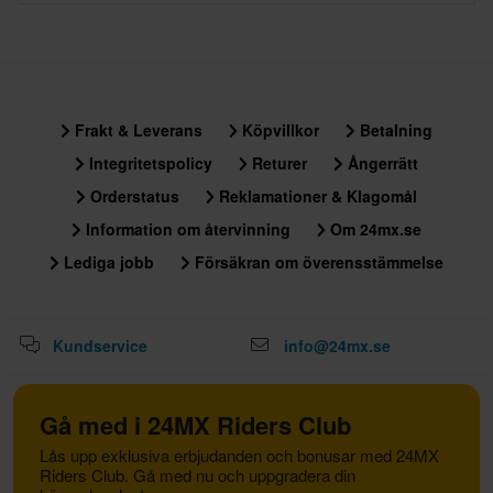
Frakt & Leverans
Köpvillkor
Betalning
Integritetspolicy
Returer
Ångerrätt
Orderstatus
Reklamationer & Klagomål
Information om återvinning
Om 24mx.se
Lediga jobb
Försäkran om överensstämmelse
Kundservice
info@24mx.se
Gå med i 24MX Riders Club
Lås upp exklusiva erbjudanden och bonusar med 24MX
Riders Club. Gå med nu och uppgradera din