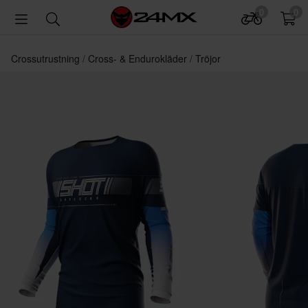
0
0
Crossutrustning
Cross- & Endurokläder
Tröjor