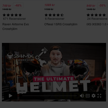
1089 kr
-48%
-35%
749 kr
949 kr
1449 kr
1199 kr
1449 kr
671 Recensioner
6 Recensioner
24 Recensione
Raven Airborne Evo
O'Neal 1SRS Crosshjälm
iXS iXS363 1.0 
Crosshjälm