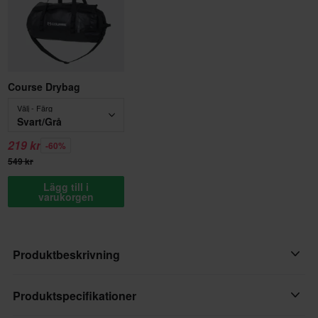
Course Drybag
Välj - Färg
Svart/Grå
219 kr
-60%
549 kr
Lägg till i
varukorgen
Produktbeskrivning
Shot Race-utrustningen ger årtionden av erfarenhet till dess
Produktspecifikationer
förare. I samarbete med världens snabbaste förare utvecklar