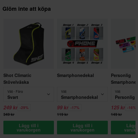
Glöm inte att köpa
Shot Climatic
Smartphonedekal
Personlig
Stövelväska
Smartphoned
Välj - Färg
Välj
Välj
Svart
Smartphonedekal
249 kr
99 kr
125 kr
-29%
-17%
-16%
349 kr
119 kr
149 kr
Lägg till i
Lägg till i
Lägg t
varukorgen
varukorgen
varuk