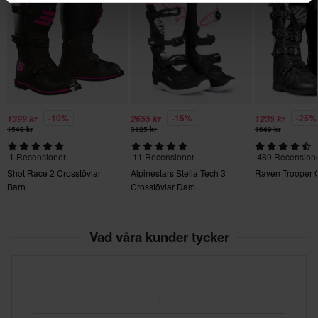
380 x 515 x 135 mm
44
380 x 510 x 135 mm
-10%
-15%
-25%
1399 kr
2655 kr
1235 kr
1549 kr
3125 kr
1649 kr
1 Recensioner
11 Recensioner
480 Recension
Shot Race 2 Crosstövlar
Alpinestars Stella Tech 3
Raven Trooper C
Barn
Crosstövlar Dam
Vad våra kunder tycker