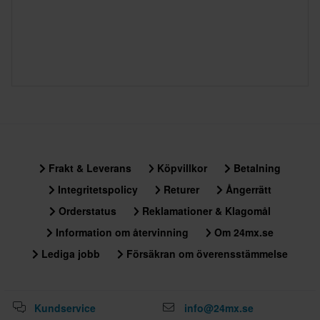
baserad på beställningens vikt. Du ser din kostnad i kassan
innan du slutför din beställning. *Fri frakt gäller ej för stora och
tunga produkter. Se vår
Kundvård-sida
för mer information.
60 dagars returrätt*
Du har rätt att returnera din beställning inom 60 dagar.
Returavgifter tillkommer. *Rätten att returnera gäller inte för
produkter som är personaliserade eller tillverkade på beställning.
Se vår
Kundvård-sida
för mer information och villkor.
Frakt & Leverans
Köpvillkor
Betalning
Integritetspolicy
Returer
Ångerrätt
Orderstatus
Reklamationer & Klagomål
Information om återvinning
Om 24mx.se
Lediga jobb
Försäkran om överensstämmelse
Kundservice
info@24mx.se