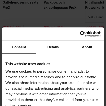
Gaffelrenoveringssats
Packbox och
Nitrilhandsk
ProX
skrapringssats ProX
Proworks 10
Välj - Hands
319 kr
319 kr
229 kr
-20%
-20%
-30%
399 kr
399 kr
329 kr
Lägg till i
Lägg till i
Lägg t
varukorgen
varukorgen
varuk
Consent
Details
About
Produktbeskrivning
This website uses cookies
We use cookies to personalise content and ads, to
SKF Heavy Duty-olje- och dammtätning.
Produktspecifikationer
provide social media features and to analyse our traffic.
We also share information about your use of our site with
our social media, advertising and analytics partners who
Recensioner
(3)
Varumärke
may combine it with other information that you’ve
SKF
provided to them or that they’ve collected from your use
Leverans & returer
of their services.