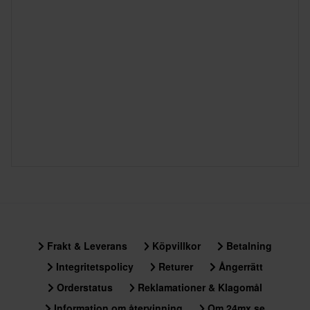
Frakt & Leverans
Köpvillkor
Betalning
Integritetspolicy
Returer
Ångerrätt
Orderstatus
Reklamationer & Klagomål
Information om återvinning
Om 24mx.se