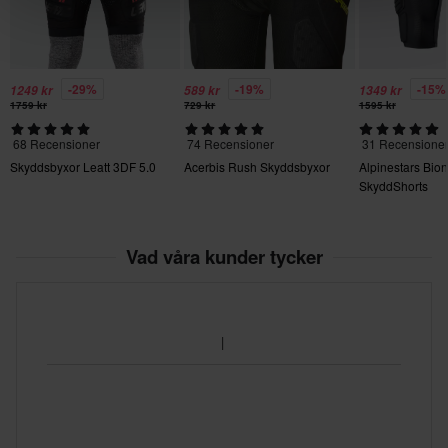
-29%
-19%
-15%
1249 kr
589 kr
1349 kr
1759 kr
729 kr
1595 kr
68 Recensioner
74 Recensioner
31 Recensione
Skyddsbyxor Leatt 3DF 5.0
Acerbis Rush Skyddsbyxor
Alpinestars Bion
SkyddShorts
Vad våra kunder tycker