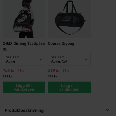
24MX Dirtbag Tvättpåse
Course Drybag
XL
Välj - Färg
Välj - Färg
Svart
Svart/Grå
155 kr
219 kr
-44%
-60%
279 kr
549 kr
Lägg till i
Lägg till i
varukorgen
varukorgen
Produktbeskrivning