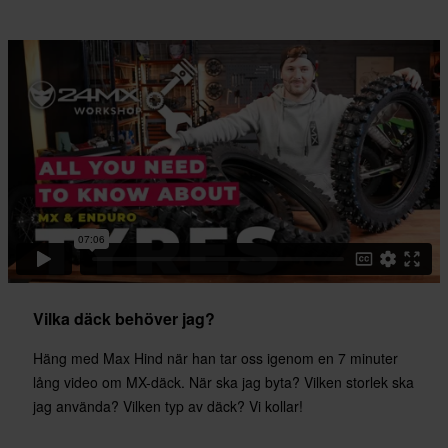
SAHARA 90/90/21 - FRONT
641 x 645 x 97 mm
Vilka däck behöver jag?
Häng med Max Hind när han tar oss igenom en 7 minuter
lång video om MX-däck. När ska jag byta? Vilken storlek ska
jag använda? Vilken typ av däck? Vi kollar!