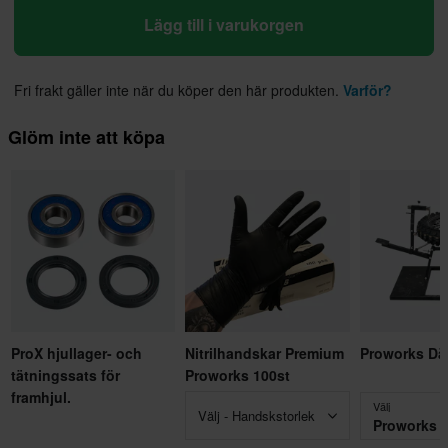
Lägg till i varukorgen
Fri frakt gäller inte när du köper den här produkten.
Varför?
Glöm inte att köpa
ProX hjullager- och
Nitrilhandskar Premium
Proworks Dä
tätningssats för
Proworks 100st
framhjul.
Välj
Välj - Handskstorlek