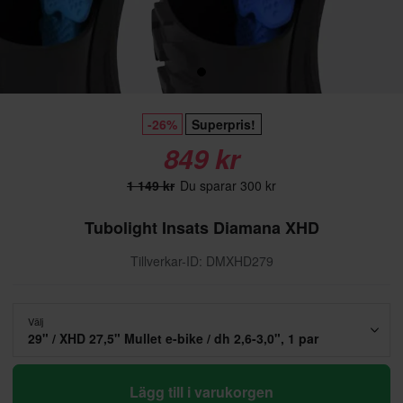
-26%
Superpris!
849 kr
1 149 kr
Du sparar 300 kr
Tubolight Insats Diamana XHD
Tillverkar-ID: DMXHD279
Välj
29" / XHD 27,5" Mullet e-bike / dh 2,6-3,0", 1 par
Lägg till i varukorgen