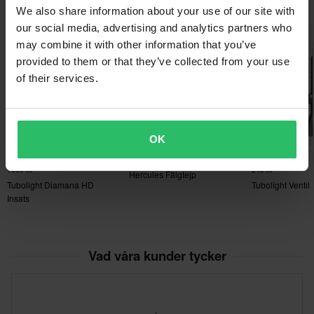
Du kanske också gillar
produkter som är personaliserade eller tillverkade på beställning.
We also share information about your use of our site with
Se vår
Kundvård-sida
för mer information och villkor.
our social media, advertising and analytics partners who
Superpris!
Superpris!
may combine it with other information that you’ve
provided to them or that they’ve collected from your use
of their services.
OK
99 kr
-20%
-20%
879 kr
199 kr
1099 kr
249 kr
Hercules Fälgtejp
Tubolight Diamana HD
Tubolight Ventil
Insats
Vad våra kunder tycker