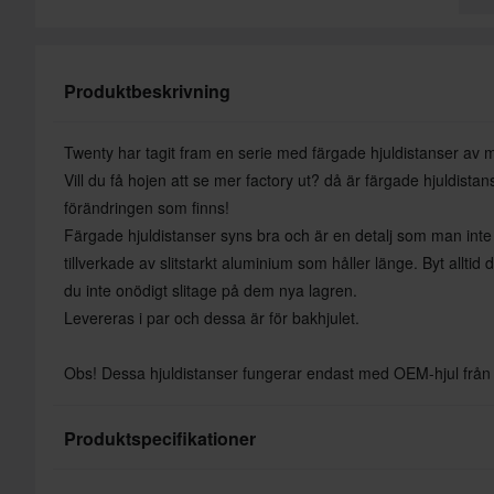
Produktbeskrivning
Twenty har tagit fram en serie med färgade hjuldistanser av m
Vill du få hojen att se mer factory ut? då är färgade hjuldist
förändringen som finns!
Färgade hjuldistanser syns bra och är en detalj som man int
tillverkade av slitstarkt aluminium som håller länge. Byt alltid 
du inte onödigt slitage på dem nya lagren.
Levereras i par och dessa är för bakhjulet.
Obs! Dessa hjuldistanser fungerar endast med OEM-hjul från m
Produktspecifikationer