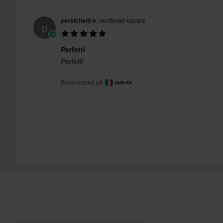
persichetti e.
Verifierad köpare
p
Perfetti
Perfetti
Resencerad på