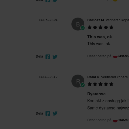
2021-08-24
Bartosz M.
Verifierad köp
B
This was, ok.
This was, ok.
Resencerad på
Dela
2020-06-17
Rafal K.
Verifierad köpare
R
Dystanse
Kontakt z obsługą jak 
Same dystanse najwyżs
Dela
Resencerad på