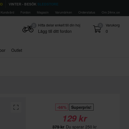
TO
VINTER - BESÖK
SLEDSTORE
Kundvård
Fordon
Magasin
Varumärken
Orderstatus
Om 24mx.se
Hitta delar enkelt till din hoj
Varukorg
0
0
Lägg till ditt fordon
0
door
Outlet
-66%
Superpris!
129 kr
379 kr
Du sparar 250 kr