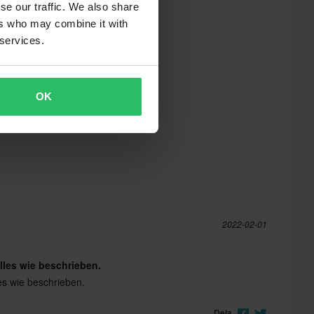
se our traffic. We also share
ers who may combine it with
 services.
OK
2022-02-01
lles wie beschrieben.
les wie beschrieben.
Dela