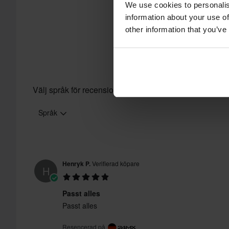
We use cookies to personalis
information about your use of
other information that you’ve
Välj språk för recensioner
Språk
Henryk P.
Verifierad köpare
H
Passt alles
Passt alles
Resencerad på