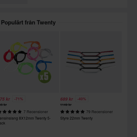
Populärt från Twenty
75 kr
689 kr
-71%
-40%
95 kr
1149 kr
7 Recensioner
79 Recensioner
ensinslang 8X12mm Twenty 5-
Styre 22mm Twenty
ack