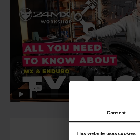
60 dagars returrätt*
Du har rätt att returnera din beställning inom 60 dagar. Retura
returnera gäller inte för produkter som är personaliserade elle
vår
Kundvård-sida
för mer information och villkor.
Consent
This website uses cookies