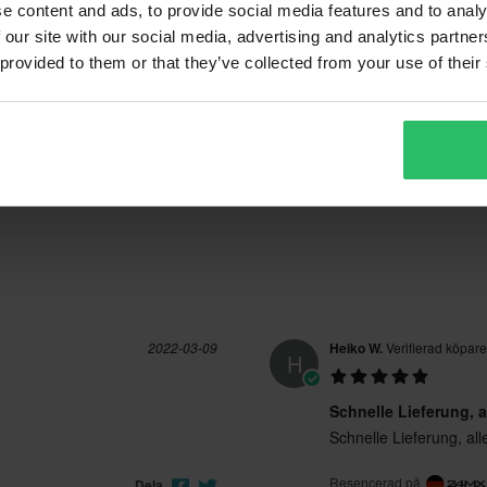
e content and ads, to provide social media features and to analy
4.9
(17)
 our site with our social media, advertising and analytics partn
(3)
 provided to them or that they’ve collected from your use of their
(0)
(0)
20 Recensioner
(0)
2022-03-09
Heiko W.
Verifierad köpare
H
Schnelle Lieferung, a
Schnelle Lieferung, al
Resencerad på
Dela