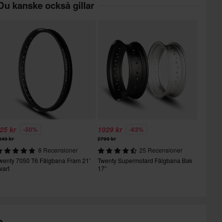
Du kanske också gillar
25 kr
1029 kr
-50%
-63%
849 kr
2799 kr
8 Recensioner
25 Recensioner
wenty 7050 T6 Fälgbana Fram 21'
Twenty Supermotard Fälgbana Bak
vart
17”