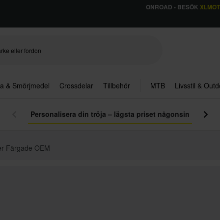
ONROAD - BESÖK
XLMO
ja & Smörjmedel
Crossdelar
Tillbehör
MTB
Livsstil & Out
Personalisera din tröja – lägsta priset någonsin
ser Färgade OEM