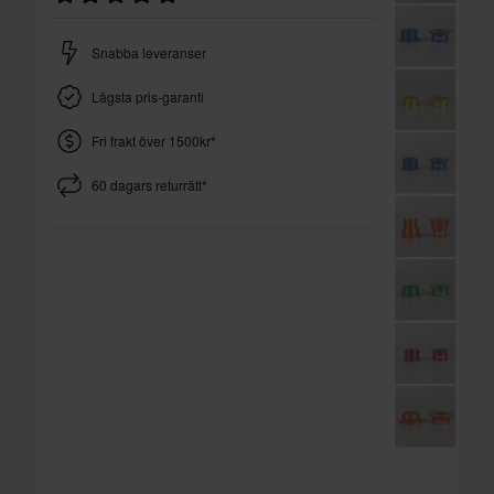
Snabba leveranser
Lägsta pris-garanti
Fri frakt över 1500kr*
60 dagars returrätt*