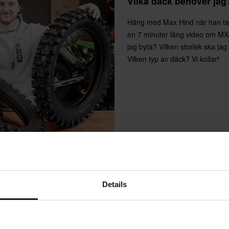
Vilka däck behöver jag
Häng med Max Hind när han ta
en 7 minuter lång video om MX
vgifter tillkommer. *Rätten att
jag byta? Vilken storlek ska ja
r tillverkade på beställning. Se
Vilken typ av däck? Vi kollar!
Details
Recensioner