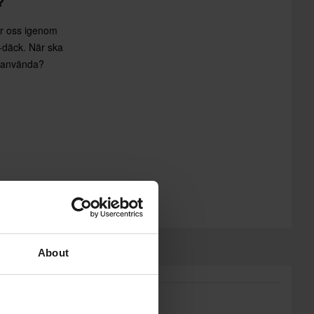
?
r oss igenom
-däck. När ska
g använda?
About