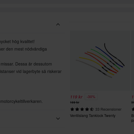
ycket hög kvalitet!
anser den mest nödvändiga
e missar. Dessa är dessutom
distanser vid lagerbyte så riskerar
119 kr
1
-30%
otorcykeltillverkaren.
169 kr
5
33 Recensioner
Ventilslang Tanklock Twenty
B
p