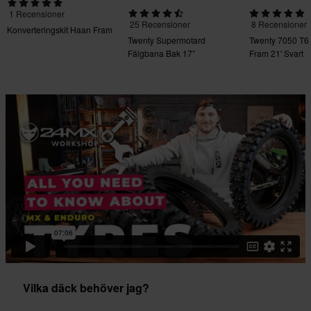
1 Recensioner
25 Recensioner
8 Recensioner
Konverteringskit Haan Fram
Twenty Supermotard
Twenty 7050 T6
Fälgbana Bak 17”
Fram 21' Svart
Vilka däck behöver jag?