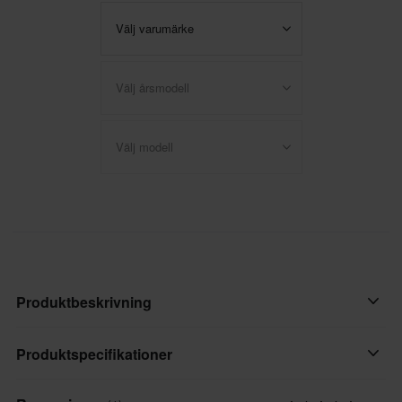
Välj varumärke
Välj årsmodell
Välj modell
Produktbeskrivning
Twentys främre hjuldistanskit passar endast Twentys främre nav
Produktspecifikationer
och fälg.