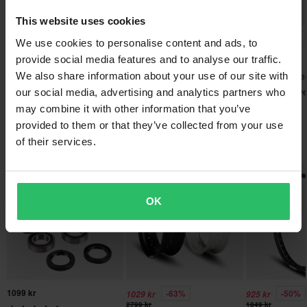
This website uses cookies
Skicka
Fri frakt över 1500kr*
-62%
-86%
-40%
45 kr
45 kr
689 kr
Frakt från 39kr för beställningar under 1500kr. Fraktkostnaden är
We use cookies to personalise content and ads, to
119 kr
329 kr
1149 kr
baserad på beställningens vikt. Du ser din kostnad i kassan
provide social media features and to analyse our traffic.
innan du slutför din beställning. *Fri frakt gäller ej för stora och
We also share information about your use of our site with
492 Recensioner
232 Recensioner
79 Recensione
tunga produkter. Se vår
Kundvård-sida
för mer information.
Twenty Handtag
Handskydd Twenty Vapor
Styre 22mm Twe
our social media, advertising and analytics partners who
may combine it with other information that you’ve
60 dagars returrätt*
provided to them or that they’ve collected from your use
Du kanske också gillar
Du har rätt att returnera din beställning inom 60 dagar.
of their services.
Returavgifter tillkommer. *Rätten att returnera gäller inte för
produkter som är personaliserade eller tillverkade på beställning.
Se vår
Kundvård-sida
för mer information och villkor.
OK
1099 kr
-63%
-50%
1029 kr
925 kr
2799 kr
1849 kr