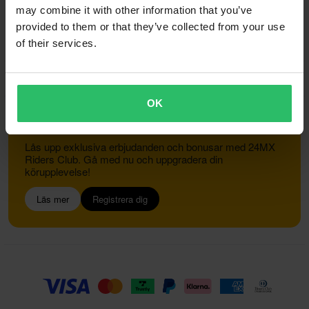
Information om återvinning
Om 24mx.se
may combine it with other information that you’ve
Lediga jobb
Försäkran om överensstämmelse
provided to them or that they’ve collected from your use
of their services.
Kundservice
info@24mx.se
OK
Gå med i 24MX Riders Club
Lås upp exklusiva erbjudanden och bonusar med 24MX
Riders Club. Gå med nu och uppgradera din
körupplevelse!
Läs mer
Registrera dig