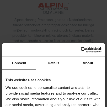
OM ALPINE
Alpine Hearing Protection, grundat i Nederländerna,
skapar prisbelönta öronproppar designade för bullriga
miljöer som motorcykling, racing och konserter. Deras
produkter kombinerar mjuka, återanvändbara material
med avancerade akustiska filter för att minska skadligt
buller samtidigt som ljudklarheten bevaras. Idealiska för
långa touringresor, banadagar eller industriella miljöer,
säkerställer Alpine hörselskydd utan att kompromissa med
medvetenhet eller komfort.
Consent
Details
About
This website uses cookies
Frakt & Leverans
Köpvillkor
Betalning
We use cookies to personalise content and ads, to
provide social media features and to analyse our traffic.
Integritetspolicy
Returer
Ångerrätt
We also share information about your use of our site with
Orderstatus
Reklamationer & Klagomål
our social media, advertising and analytics partners who