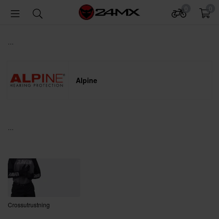
0
0
...
Alpine
...
Crossutrustning