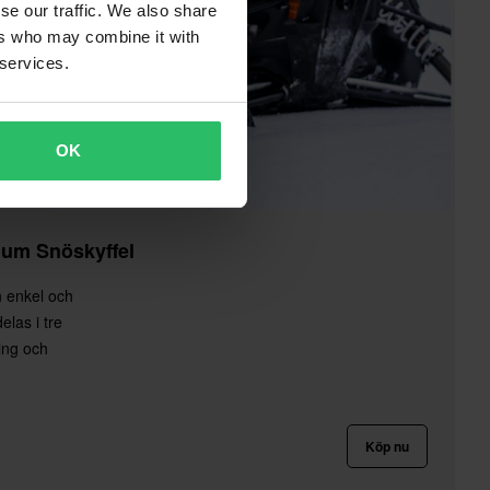
se our traffic. We also share
ers who may combine it with
 services.
OK
ium Snöskyffel
n enkel och
elas i tre
ing och
Köp nu