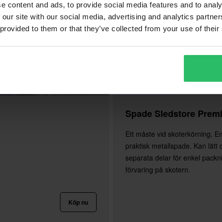
e content and ads, to provide social media features and to analy
 our site with our social media, advertising and analytics partn
 provided to them or that they’ve collected from your use of their
Spade Sledstore Prem
Ett måste vid skoterkörning. E
praktisk metallspade. Kan lätt d
separata delar för enkel packn
förvaring på skotern.
Köp nu