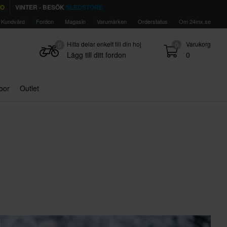
TO
VINTER - BESÖK
SLEDSTORE
Kundvård
Fordon
Magasin
Varumärken
Orderstatus
Om 24mx.se
Hitta delar enkelt till din hoj
Varukorg
0
0
Lägg till ditt fordon
0
door
Outlet