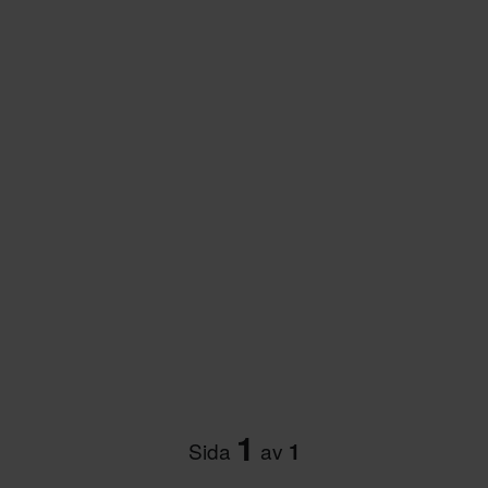
1
Sida
av
1