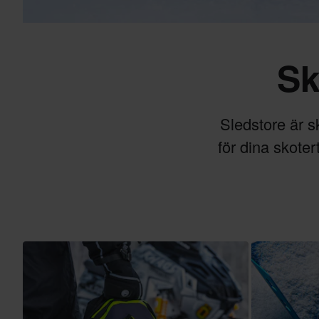
Sk
Sledstore är sk
för dina skote