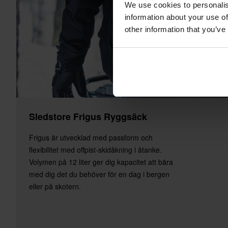
We use cookies to personalis
information about your use of
other information that you’ve
Sledstore Frigus Ryggsäck
Frigus är utvecklad med passform och
flexibilitet med offpist-skidåkning i åtanke.
Volymen på 12 liter ger dig kapacitet att bära
med dig det du behöver för en dag i bergen
eller på skotern.