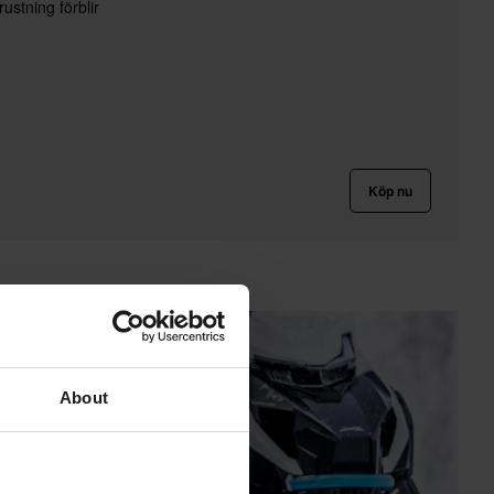
rustning förblir
Köp nu
About