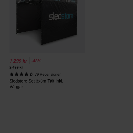
1 299 kr
-48%
2 499 kr
79 Recensioner
Sledstore Set 3x3m Tält Inkl.
Väggar