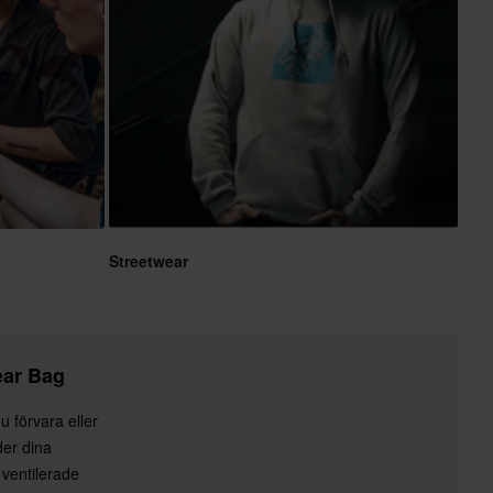
Streetwear
ear Bag
 förvara eller
der dina
 ventilerade