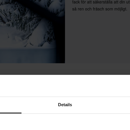
fack för att säkerställa att din ut
så ren och fräsch som möjligt.
Details