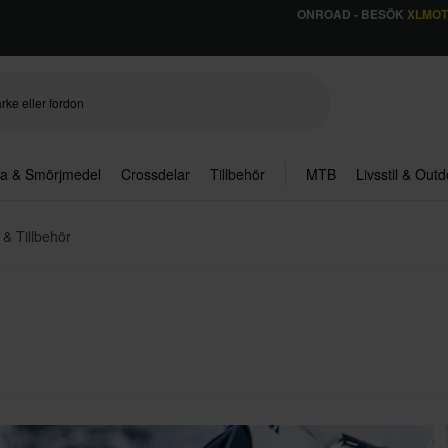
ONROAD - BESÖK
XLMO
ja & Smörjmedel
Crossdelar
Tillbehör
MTB
Livsstil & Out
 & Tillbehör