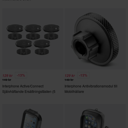
-13%
-13%
129 kr
129 kr
149 kr
149 kr
Interphone Active/Connect
Interphone Antivibrationsmodul till
Självhäftande Ersättningsfästen (5
Mobilhållare
st.)