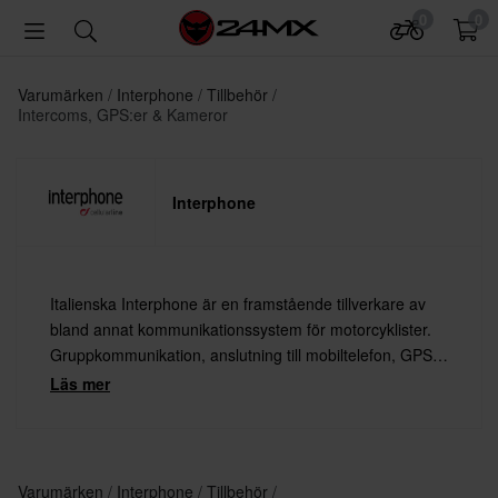
0
0
Varumärken
Interphone
Tillbehör
Intercoms, GPS:er & Kameror
Interphone
Italienska Interphone är en framstående tillverkare av
bland annat kommunikationssystem för motorcyklister.
Gruppkommunikation, anslutning till mobiltelefon, GPS
eller MP3-spelare – med Interphone håller du kontakten
Läs mer
med omvärlden även under färd.
Varumärken
Interphone
Tillbehör