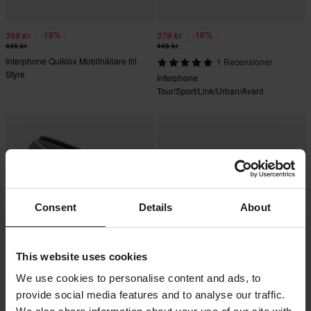
-18%
-16%
369 kr
379 kr
449 kr
449 kr
Interphone Quiklox Mobilhållare till
1 Recensioner
Styre
Interphone
Tour/Sport/Link/Urban/Avant
Universellt Ljudkit
Consent
Details
About
This website uses cookies
-17%
-17%
5 499 kr
3 159 kr
We use cookies to personalise content and ads, to
6 599 kr
3 799 kr
provide social media features and to analyse our traffic.
1 Recensioner
5 Recensioner