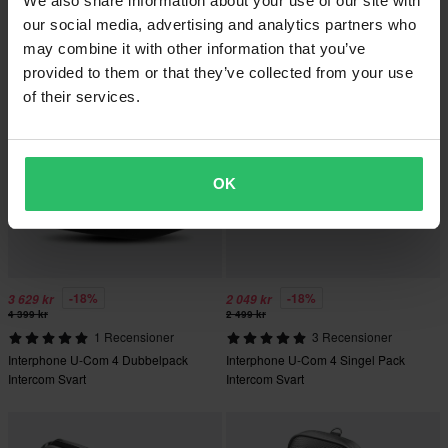
We also share information about your use of our site with
Interphone U-Com 16
Interphone U-Com 16 Intercom Svart
our social media, advertising and analytics partners who
Dubbelförpackning Intercom Svart
Enkelförpackning
may combine it with other information that you’ve
provided to them or that they’ve collected from your use
of their services.
OK
-18%
-18%
3 629 kr
2 049 kr
4 399 kr
2 499 kr
1 Recensioner
3 Recensioner
Interphone U-Com 4 Dubbelpack
Interphone U-Com 4 Singel Pack
Intercom Svart
Intercom Svart