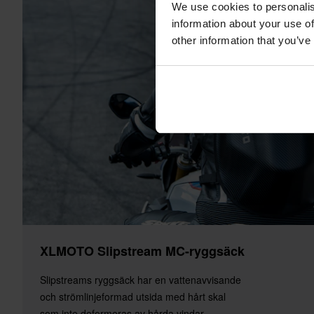
We use cookies to personalis
information about your use of
other information that you’ve
XLMOTO Slipstream MC-ryggsäck
Slipstreams ryggsäck har en vattenavvisande
och strömlinjeformad utsida med hårt skal
som inte deformeras av hårda vindar.