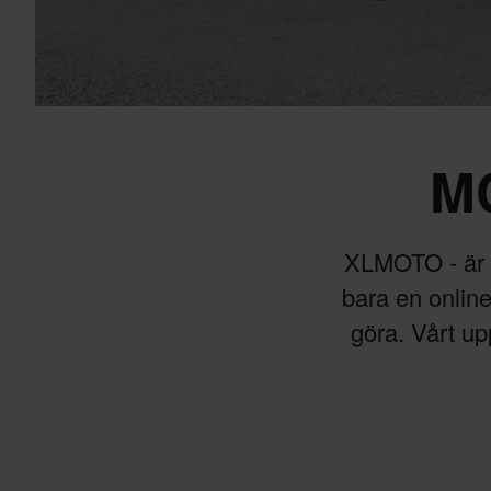
MC
XLMOTO - är di
bara en online
göra. Vårt up