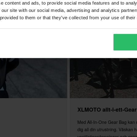
e content and ads, to provide social media features and to analy
 our site with our social media, advertising and analytics partn
 provided to them or that they’ve collected from your use of their
XLMOTO allt-i-ett-Gea
Med All-In-One Gear Bag kan
dig all din utrustning. Väskan h
ventilationsöppningar och spec