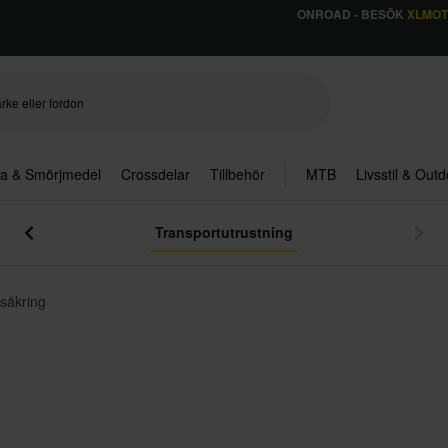
ONROAD - BESÖK
XLMO
ja & Smörjmedel
Crossdelar
Tillbehör
MTB
Livsstil & Out
Transportutrustning
säkring