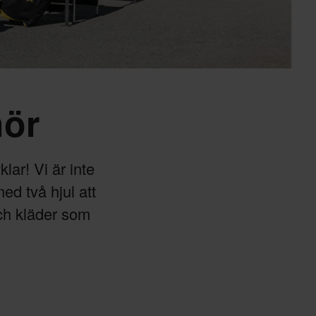
hör
lar! Vi är inte
ed två hjul att
och kläder som