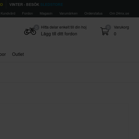
TO
VINTER - BESÖK
SLEDSTORE
Kundvård
Fordon
Magasin
Varumärken
Orderstatus
Om 24mx.se
Hitta delar enkelt till din hoj
Varukorg
0
0
Lägg till ditt fordon
0
door
Outlet