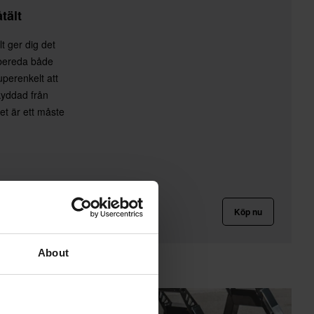
tält
t ger dig det
rbereda både
superenkelt att
kyddad från
Det är ett måste
Köp nu
About