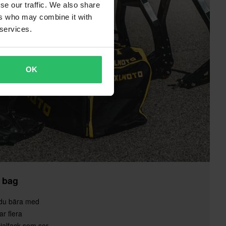
se our traffic. We also share
ers who may combine it with
 services.
OK
r bag
 du bära med
ar flera
ialfack som ser