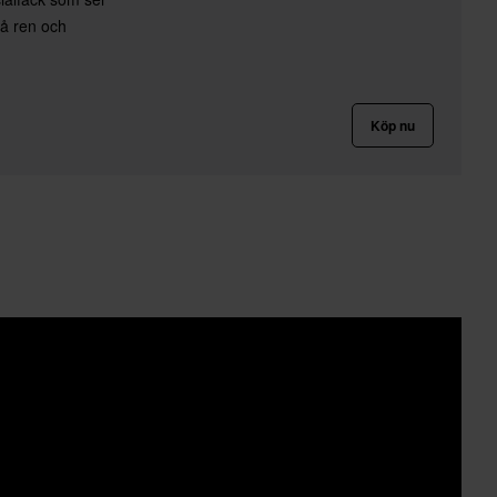
 så ren och
Köp nu