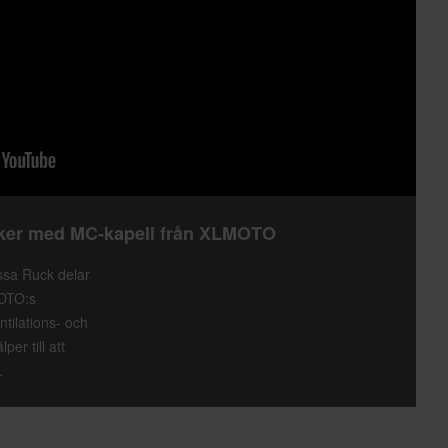
äker med MC-kapell från XLMOTO
sa Ruck delar
OTO:s
tilations- och
er till att
.