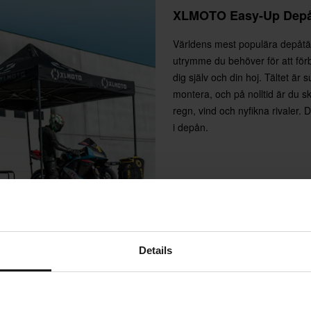
XLMOTO Easy-Up Depå
Världens mest populära depåtäl
utrymme du behöver för att fö
dig själv och din hoj. Tältet är 
montera, och på nolltid är du s
regn, vind och nyfikna rivaler. 
i depån.
Details