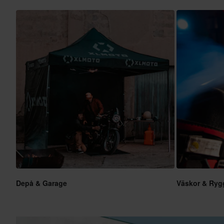
Depå & Garage
Väskor & Ryg